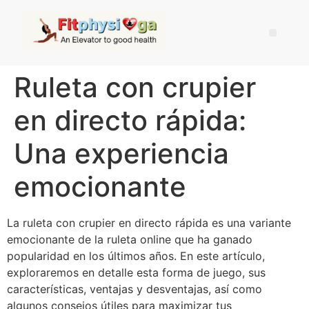
Ruleta con crupier
en directo rápida:
Una experiencia
emocionante
La ruleta con crupier en directo rápida es una variante
emocionante de la ruleta online que ha ganado
popularidad en los últimos años. En este artículo,
exploraremos en detalle esta forma de juego, sus
características, ventajas y desventajas, así como
algunos consejos útiles para maximizar tus