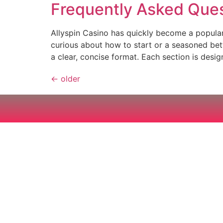
Frequently Asked Ques
Allyspin Casino has quickly become a popular
curious about how to start or a seasoned bet
a clear, concise format. Each section is desig
←
older