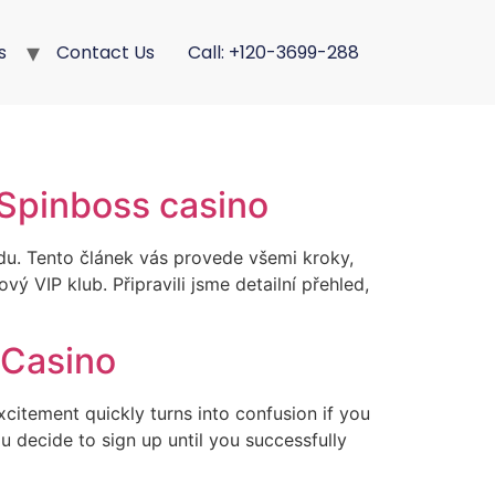
s
Contact Us
Call: +120-3699-288
 Spinboss casino
du. Tento článek vás provede všemi kroky,
vý VIP klub. Připravili jsme detailní přehled,
 Casino
xcitement quickly turns into confusion if you
 decide to sign up until you successfully