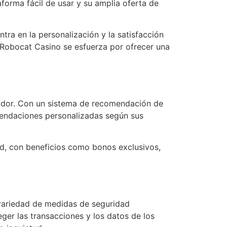
taforma fácil de usar y su amplia oferta de
ra en la personalización y la satisfacción
 Robocat Casino se esfuerza por ofrecer una
ugador. Con un sistema de recomendación de
omendaciones personalizadas según sus
d, con beneficios como bonos exclusivos,
 variedad de medidas de seguridad
ger las transacciones y los datos de los