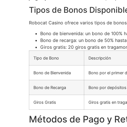
Tipos de Bonos Disponibl
Robocat Casino ofrece varios tipos de bonos,
Bono de bienvenida: un bono de 100% h
Bono de recarga: un bono de 50% hasta
Giros gratis: 20 giros gratis en tragam
Tipo de Bono
Descripción
Bono de Bienvenida
Bono por el primer 
Bono de Recarga
Bono por depósitos
Giros Gratis
Giros gratis en tra
Métodos de Pago y Ret