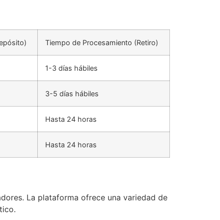
epósito)
Tiempo de Procesamiento (Retiro)
1-3 días hábiles
3-5 días hábiles
Hasta 24 horas
Hasta 24 horas
dores. La plataforma ofrece una variedad de
tico.