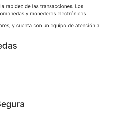
a rapidez de las transacciones. Los
iptomonedas y monederos electrónicos.
dores, y cuenta con un equipo de atención al
nedas
Segura