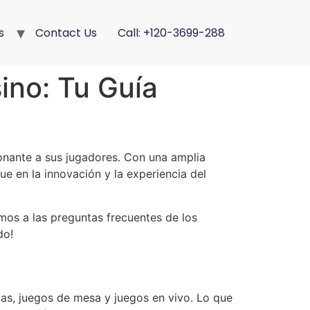
s
Contact Us
Call: +120-3699-288
ino: Tu Guía
onante a sus jugadores. Con una amplia
 en la innovación y la experiencia del
mos a las preguntas frecuentes de los
do!
as, juegos de mesa y juegos en vivo. Lo que