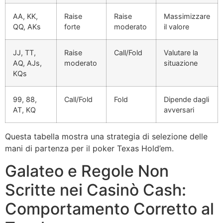
AA, KK,
Raise
Raise
Massimizzare
QQ, AKs
forte
moderato
il valore
JJ, TT,
Raise
Call/Fold
Valutare la
AQ, AJs,
moderato
situazione
KQs
99, 88,
Call/Fold
Fold
Dipende dagli
AT, KQ
avversari
Questa tabella mostra una strategia di selezione delle
mani di partenza per il poker Texas Hold’em.
Galateo e Regole Non
Scritte nei Casinò Cash:
Comportamento Corretto al