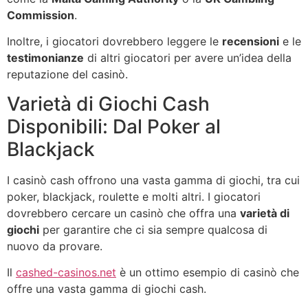
Commission
.
Inoltre, i giocatori dovrebbero leggere le
recensioni
e le
testimonianze
di altri giocatori per avere un’idea della
reputazione del casinò.
Varietà di Giochi Cash
Disponibili: Dal Poker al
Blackjack
I casinò cash offrono una vasta gamma di giochi, tra cui
poker, blackjack, roulette e molti altri. I giocatori
dovrebbero cercare un casinò che offra una
varietà di
giochi
per garantire che ci sia sempre qualcosa di
nuovo da provare.
Il
cashed-casinos.net
è un ottimo esempio di casinò che
offre una vasta gamma di giochi cash.