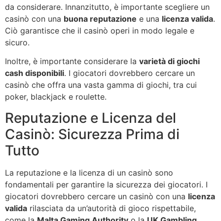
da considerare. Innanzitutto, è importante scegliere un
casinò con una
buona reputazione
e una
licenza valida
.
Ciò garantisce che il casinò operi in modo legale e
sicuro.
Inoltre, è importante considerare la
varietà di giochi
cash disponibili
. I giocatori dovrebbero cercare un
casinò che offra una vasta gamma di giochi, tra cui
poker, blackjack e roulette.
Reputazione e Licenza del
Casinò: Sicurezza Prima di
Tutto
La reputazione e la licenza di un casinò sono
fondamentali per garantire la sicurezza dei giocatori. I
giocatori dovrebbero cercare un casinò con una
licenza
valida
rilasciata da un’autorità di gioco rispettabile,
come la
Malta Gaming Authority
o la
UK Gambling