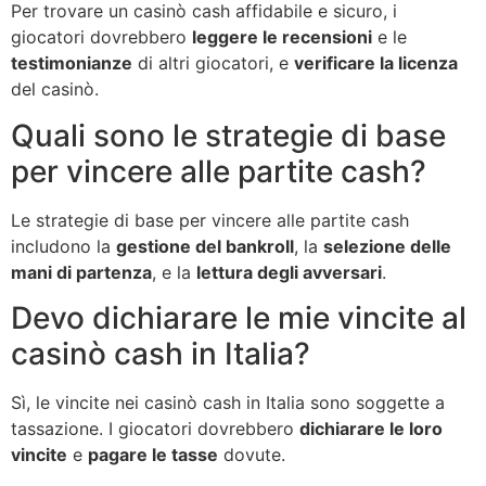
Per trovare un casinò cash affidabile e sicuro, i
giocatori dovrebbero
leggere le recensioni
e le
testimonianze
di altri giocatori, e
verificare la licenza
del casinò.
Quali sono le strategie di base
per vincere alle partite cash?
Le strategie di base per vincere alle partite cash
includono la
gestione del bankroll
, la
selezione delle
mani di partenza
, e la
lettura degli avversari
.
Devo dichiarare le mie vincite al
casinò cash in Italia?
Sì, le vincite nei casinò cash in Italia sono soggette a
tassazione. I giocatori dovrebbero
dichiarare le loro
vincite
e
pagare le tasse
dovute.