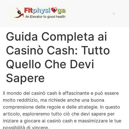
Guida Completa ai
Casinò Cash: Tutto
Quello Che Devi
Sapere
Il mondo dei casinò cash è affascinante e può essere
molto redditizio, ma richiede anche una buona
comprensione delle regole e delle strategie. In questo
articolo, esploreremo tutto ciò che devi sapere per
iniziare a giocare ai casinò cash e massimizzare le tue
possibilità di vincere.