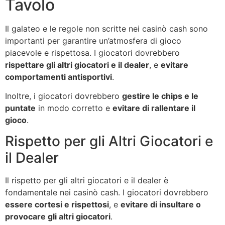
Tavolo
Il galateo e le regole non scritte nei casinò cash sono
importanti per garantire un’atmosfera di gioco
piacevole e rispettosa. I giocatori dovrebbero
rispettare gli altri giocatori e il dealer
, e
evitare
comportamenti antisportivi
.
Inoltre, i giocatori dovrebbero
gestire le chips e le
puntate
in modo corretto e
evitare di rallentare il
gioco
.
Rispetto per gli Altri Giocatori e
il Dealer
Il rispetto per gli altri giocatori e il dealer è
fondamentale nei casinò cash. I giocatori dovrebbero
essere cortesi e rispettosi
, e
evitare di insultare o
provocare gli altri giocatori
.