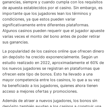
ganancias, siempre y cuando cumpla con los requisitos
de apuesta establecidos por el casino. Sin embargo, es
importante que los jugadores lean los términos y
condiciones, ya que estos pueden variar
significativamente entre diferentes plataformas.
Algunos casinos pueden requerir que el jugador apueste
varias veces el monto del bono antes de poder retirar
sus ganancias.
La popularidad de los casinos online que ofrecen dinero
sin depósito ha crecido exponencialmente. Según un
estudio realizado en 2022, aproximadamente el 60% de
los nuevos jugadores se registran en plataformas que
ofrecen este tipo de bonos. Esto ha llevado a una
mayor competencia entre los casinos, lo que a su vez
ha beneficiado a los jugadores, quienes ahora tienen
acceso a mejores ofertas y promociones.
Además de atraer a nuevos jugadores, los bonos sin
depósito también ayudan a los casinos a construir una