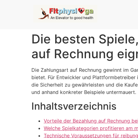
Die besten Spiele
auf Rechnung eig
Die Zahlungsart auf Rechnung gewinnt im Gam
bietet. Für Entwickler und Plattformbetreiber
die Sicherheit zu gewährleisten und die Kauf
und anhand konkreter Beispiele untermauert.
Inhaltsverzeichnis
Vorteile der Bezahlung auf Rechnung be
Welche Spielkategorien profitieren am
Technische Voraussetzungen für reibun