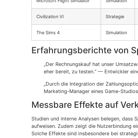
Microsoft Flight Simulator
Simulation
Civilization VI
Strategie
The Sims 4
Simulation
Erfahrungsberichte von S
„Der Rechnungskauf hat unser Umsatzwach
eher bereit, zu testen.“ — Entwickler ei
„Durch die Integration der Zahlungsopt
Marketing-Manager eines Game-Studios
Messbare Effekte auf Ver
Studien und interne Analysen belegen, dass 
aufweisen. Zudem zeigt die Nutzerbindung ein
Solche Effekte sind insbesondere bei strateg