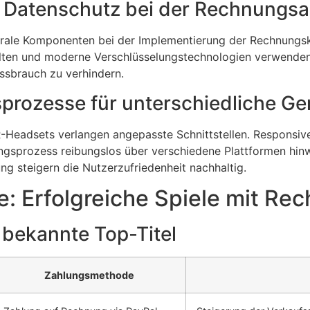
d Datenschutz bei der Rechnungs
trale Komponenten bei der Implementierung der Rechnungsk
ten und moderne Verschlüsselungstechnologien verwenden.
issbrauch zu verhindern.
prozesse für unterschiedliche Ge
eadsets verlangen angepasste Schnittstellen. Responsive
ungsprozess reibungslos über verschiedene Plattformen hin
ng steigern die Nutzerzufriedenheit nachhaltig.
le: Erfolgreiche Spiele mit R
bekannte Top-Titel
Zahlungsmethode