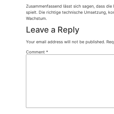
Zusammenfassend lässt sich sagen, dass die 
spielt. Die richtige technische Umsetzung, ko
Wachstum.
Leave a Reply
Your email address will not be published.
Req
Comment
*