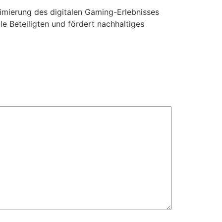
imierung des digitalen Gaming-Erlebnisses
le Beteiligten und fördert nachhaltiges