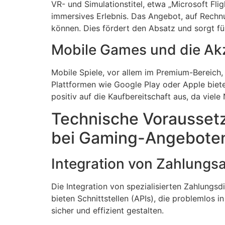
VR- und Simulationstitel, etwa „Microsoft Flig
immersives Erlebnis. Das Angebot, auf Rechnu
können. Dies fördert den Absatz und sorgt für
Mobile Games und die Ak
Mobile Spiele, vor allem im Premium-Bereic
Plattformen wie Google Play oder Apple bieten
positiv auf die Kaufbereitschaft aus, da viel
Technische Vorausset
bei Gaming-Angebote
Integration von Zahlungsa
Die Integration von spezialisierten Zahlungs
bieten Schnittstellen (APIs), die probleml
sicher und effizient gestalten.