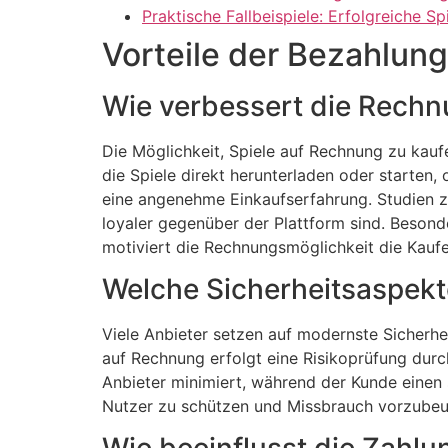
Praktische Fallbeispiele: Erfolgreiche 
Vorteile der Bezahlun
Wie verbessert die Rechn
Die Möglichkeit, Spiele auf Rechnung zu kaufe
die Spiele direkt herunterladen oder starten,
eine angenehme Einkaufserfahrung. Studien ze
loyaler gegenüber der Plattform sind. Besonde
motiviert die Rechnungsmöglichkeit die Kauf
Welche Sicherheitsaspekt
Viele Anbieter setzen auf modernste Sicherh
auf Rechnung erfolgt eine Risikoprüfung durch
Anbieter minimiert, während der Kunde einen
Nutzer zu schützen und Missbrauch vorzube