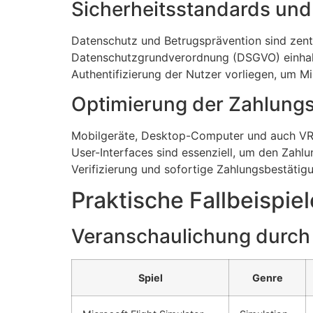
Sicherheitsstandards un
Datenschutz und Betrugsprävention sind zen
Datenschutzgrundverordnung (DSGVO) einhal
Authentifizierung der Nutzer vorliegen, um M
Optimierung der Zahlungs
Mobilgeräte, Desktop-Computer und auch VR-H
User-Interfaces sind essenziell, um den Zahl
Verifizierung und sofortige Zahlungsbestätigu
Praktische Fallbeispie
Veranschaulichung durch 
Spiel
Genre