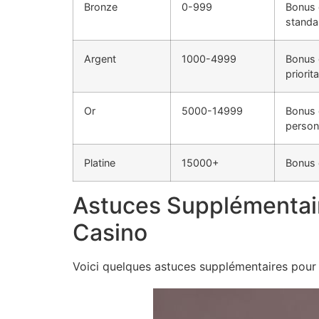
Bronze
0-999
Bonus 
standa
Argent
1000-4999
Bonus 
priorita
Or
5000-14999
Bonus 
person
Platine
15000+
Bonus 
Astuces Supplémentair
Casino
Voici quelques astuces supplémentaires pour 