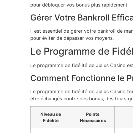
pour débloquer vos bonus plus rapidement.
Gérer Votre Bankroll Effi
Il est essentiel de gérer votre bankroll de m
pour éviter de dépasser vos moyens.
Le Programme de Fidél
Le programme de fidélité de Julius Casino es
Comment Fonctionne le P
Le programme de fidélité de Julius Casino f
être échangés contre des bonus, des tours gra
Niveau de
Points
Fidélité
Nécessaires