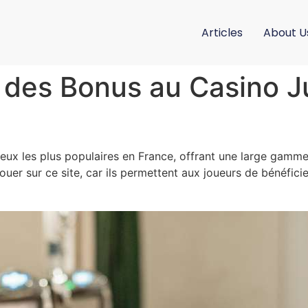
Articles
About U
des Bonus au Casino Ju
e jeux les plus populaires en France, offrant une large gam
ouer sur ce site, car ils permettent aux joueurs de bénéfic