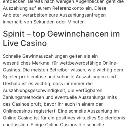
entdecken! Bereits nach wenigen Augenblicken geht die
Auszahlung auf eurem Referenzkonto ein. Diese
Anbieter verarbeiten eure Auszahlungsanfragen
innerhalb von Sekunden oder Minuten.
Spinit – top Gewinnchancen im
Live Casino
Schnelle Gewinnauszahlungen gelten als ein
wesentliches Merkmal für wettbewerbsfähige Online-
Casinos. Die meisten Betreiber wissen, wie wichtig dem
Spieler problemlose und schnelle Auszahlungen sind.
Deshalb ist es wichtig, dass ihr immer die
Auszahlungsgeschwindigkeit, die verfügbaren
Zahlungsmethoden und eventuelle Auszahlungslimits
des Casinos prüft, bevor ihr euch in einem der
Onlinecasinos registriert. Eine schnelle Auszahlung im
Online Casino ist für ein positives virtuelles Spielerlebnis
unerlässlich. Einige Online Casinos die schnelle