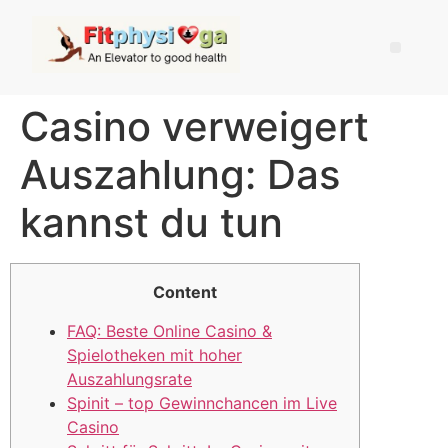
Casino verweigert
Auszahlung: Das
kannst du tun
Content
FAQ: Beste Online Casino &
Spielotheken mit hoher
Auszahlungsrate
Spinit – top Gewinnchancen im Live
Casino