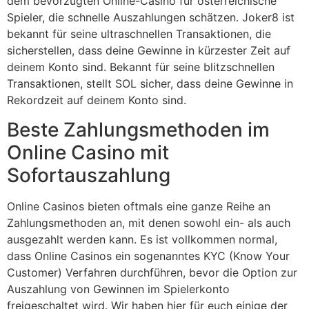
dem bevorzugten Online-Casino für österreichische
Spieler, die schnelle Auszahlungen schätzen. Joker8 ist
bekannt für seine ultraschnellen Transaktionen, die
sicherstellen, dass deine Gewinne in kürzester Zeit auf
deinem Konto sind. Bekannt für seine blitzschnellen
Transaktionen, stellt SOL sicher, dass deine Gewinne in
Rekordzeit auf deinem Konto sind.
Beste Zahlungsmethoden im
Online Casino mit
Sofortauszahlung
Online Casinos bieten oftmals eine ganze Reihe an
Zahlungsmethoden an, mit denen sowohl ein- als auch
ausgezahlt werden kann. Es ist vollkommen normal,
dass Online Casinos ein sogenanntes KYC (Know Your
Customer) Verfahren durchführen, bevor die Option zur
Auszahlung von Gewinnen im Spielerkonto
freigeschaltet wird. Wir haben hier für euch einige der