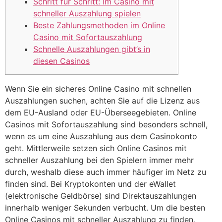
Schritt für Schritt: Im Casino mit
schneller Auszahlung spielen
Beste Zahlungsmethoden im Online
Casino mit Sofortauszahlung
Schnelle Auszahlungen gibt’s in
diesen Casinos
Wenn Sie ein sicheres Online Casino mit schnellen
Auszahlungen suchen, achten Sie auf die Lizenz aus
dem EU-Ausland oder EU-Überseegebieten. Online
Casinos mit Sofortauszahlung sind besonders schnell,
wenn es um eine Auszahlung aus dem Casinokonto
geht. Mittlerweile setzen sich Online Casinos mit
schneller Auszahlung bei den Spielern immer mehr
durch, weshalb diese auch immer häufiger im Netz zu
finden sind. Bei Kryptokonten und der eWallet
(elektronische Geldbörse) sind Direktauszahlungen
innerhalb weniger Sekunden verbucht. Um die besten
Online Casinos mit schneller Auszahlung zu finden,