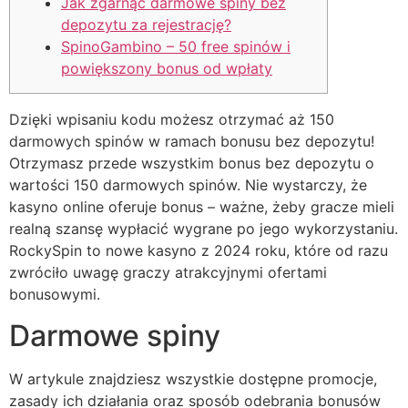
Jak zgarnąć darmowe spiny bez
depozytu za rejestrację?
SpinoGambino – 50 free spinów i
powiększony bonus od wpłaty
Dzięki wpisaniu kodu możesz otrzymać aż 150
darmowych spinów w ramach bonusu bez depozytu!
Otrzymasz przede wszystkim bonus bez depozytu o
wartości 150 darmowych spinów. Nie wystarczy, że
kasyno online oferuje bonus – ważne, żeby gracze mieli
realną szansę wypłacić wygrane po jego wykorzystaniu.
RockySpin to nowe kasyno z 2024 roku, które od razu
zwróciło uwagę graczy atrakcyjnymi ofertami
bonusowymi.
Darmowe spiny
W artykule znajdziesz wszystkie dostępne promocje,
zasady ich działania oraz sposób odebrania bonusów