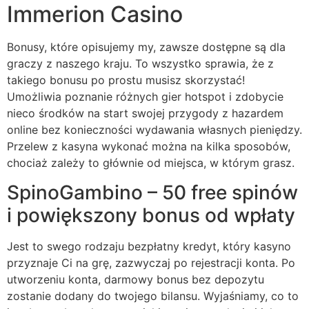
Immerion Casino
Bonusy, które opisujemy my, zawsze dostępne są dla
graczy z naszego kraju. To wszystko sprawia, że z
takiego bonusu po prostu musisz skorzystać!
Umożliwia poznanie różnych gier hotspot i zdobycie
nieco środków na start swojej przygody z hazardem
online bez konieczności wydawania własnych pieniędzy.
Przelew z kasyna wykonać można na kilka sposobów,
chociaż zależy to głównie od miejsca, w którym grasz.
SpinoGambino – 50 free spinów
i powiększony bonus od wpłaty
Jest to swego rodzaju bezpłatny kredyt, który kasyno
przyznaje Ci na grę, zazwyczaj po rejestracji konta. Po
utworzeniu konta, darmowy bonus bez depozytu
zostanie dodany do twojego bilansu. Wyjaśniamy, co to