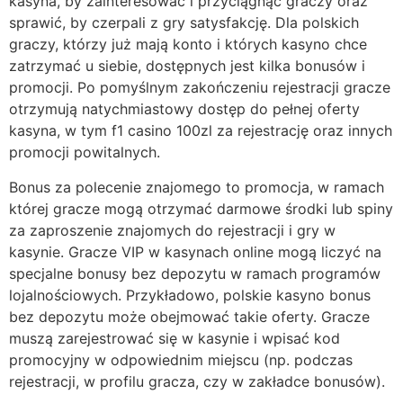
kasyna, by zainteresować i przyciągnąć graczy oraz
sprawić, by czerpali z gry satysfakcję. Dla polskich
graczy, którzy już mają konto i których kasyno chce
zatrzymać u siebie, dostępnych jest kilka bonusów i
promocji. Po pomyślnym zakończeniu rejestracji gracze
otrzymują natychmiastowy dostęp do pełnej oferty
kasyna, w tym f1 casino 100zl za rejestrację oraz innych
promocji powitalnych.
Bonus za polecenie znajomego to promocja, w ramach
której gracze mogą otrzymać darmowe środki lub spiny
za zaproszenie znajomych do rejestracji i gry w
kasynie. Gracze VIP w kasynach online mogą liczyć na
specjalne bonusy bez depozytu w ramach programów
lojalnościowych. Przykładowo, polskie kasyno bonus
bez depozytu może obejmować takie oferty. Gracze
muszą zarejestrować się w kasynie i wpisać kod
promocyjny w odpowiednim miejscu (np. podczas
rejestracji, w profilu gracza, czy w zakładce bonusów).