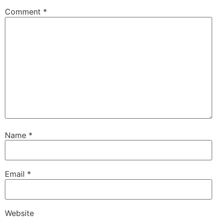
Comment
*
Name
*
Email
*
Website