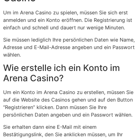
Um im Arena Casino zu spielen, müssen Sie sich erst
anmelden und ein Konto eröffnen. Die Registrierung ist
einfach und schnell und dauert nur wenige Minuten.
Sie müssen lediglich Ihre persönlichen Daten wie Name,
Adresse und E-Mail-Adresse angeben und ein Passwort
wählen.
Wie erstelle ich ein Konto im
Arena Casino?
Um ein Konto im Arena Casino zu erstellen, müssen Sie
auf die Website des Casinos gehen und auf den Button
“Registrieren” klicken. Dann müssen Sie Ihre
persönlichen Daten angeben und ein Passwort wählen.
Sie erhalten dann eine E-Mail mit einem
Bestätigungslink, den Sie anklicken müssen, um Ihr