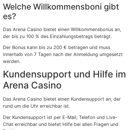
Welche Willkommensboni gibt
es?
Das Arena Casino bietet einen Willkommensbonus an,
der bis zu 100 % des Einzahlungsbetrags beträgt.
Der Bonus kann bis zu 200 € betragen und muss
innerhalb von 7 Tagen nach der Anmeldung umgesetzt
werden.
Kundensupport und Hilfe im
Arena Casino
Das Arena Casino bietet einen Kundensupport an, der
rund um die Uhr erreichbar ist.
Der Kundensupport ist per E-Mail, Telefon und Live-
Chat erreichbar und bietet Hilfe bei allen Fragen und