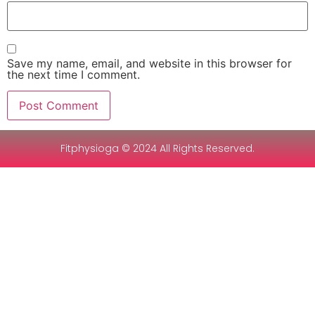
Save my name, email, and website in this browser for
the next time I comment.
Fitphysioga © 2024 All Rights Reserved.