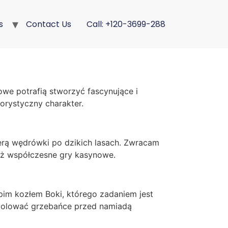
s
Contact Us
Call: +120-3699-288
owe potrafią stworzyć fascynujące i
orystyczny charakter.
ferą wędrówki po dzikich lasach. Zwracam
niż współczesne gry kasynowe.
im kozłem Boki, którego zadaniem jest
emolować grzebańce przed namiadą