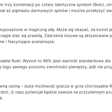
rzy kombinacji po cztery identyczne symboli (Boki), otr
iał aż piętnastu darmowych spinów i możnie przełożyć sw
wyposażone w magiczną siłę. Może się okazać, że kozioł je
nagle stać się prawdą. Zdarzenia losowe są aktywowane 
ne i fascynujące scenariusze.
sable Rush. Wynosi to 96% (jest wartość standardowa dla
ego samego poziomu zwrotności pieniędzy, jeśli nie przyj
towną cechą – duża możliwość gracza w grze Uncrossable
dzić, iż nasz potencjał będzie zawsze na przyziemnym p
k.