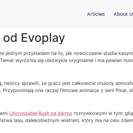
Articles
About U
 od Evoplay
cze jednym przykładem na to, jak nowoczesne studia kasyn
emat wyróżnia się niezwykle oryginalnie i ma pewien hum
, twórcy sprawili, że gracz jest całkowicie otulony atmos
 Przypominają one raczej filmowe animacje z serii Pixar, 
lami
Uncrossable Rush za darmo
rozrywkowymi w tym: głup
ństwa lasu, dalekobieżnym wiatrem, który ma na celu zd