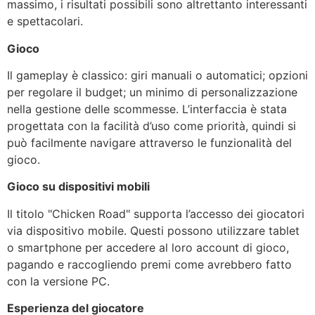
massimo, i risultati possibili sono altrettanto interessanti
e spettacolari.
Gioco
Il gameplay è classico: giri manuali o automatici; opzioni
per regolare il budget; un minimo di personalizzazione
nella gestione delle scommesse. L’interfaccia è stata
progettata con la facilità d’uso come priorità, quindi si
può facilmente navigare attraverso le funzionalità del
gioco.
Gioco su dispositivi mobili
Il titolo "Chicken Road" supporta l’accesso dei giocatori
via dispositivo mobile. Questi possono utilizzare tablet
o smartphone per accedere al loro account di gioco,
pagando e raccogliendo premi come avrebbero fatto
con la versione PC.
Esperienza del giocatore