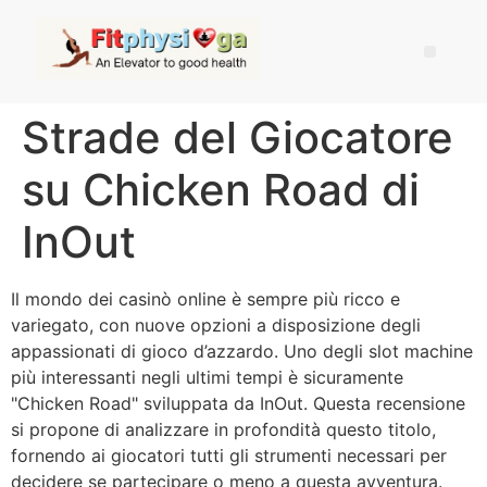
Strade del Giocatore
su Chicken Road di
InOut
Il mondo dei casinò online è sempre più ricco e
variegato, con nuove opzioni a disposizione degli
appassionati di gioco d’azzardo. Uno degli slot machine
più interessanti negli ultimi tempi è sicuramente
"Chicken Road" sviluppata da InOut. Questa recensione
si propone di analizzare in profondità questo titolo,
fornendo ai giocatori tutti gli strumenti necessari per
decidere se partecipare o meno a questa avventura.