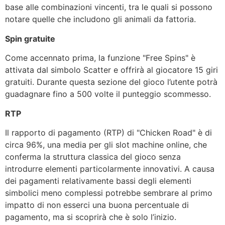
base alle combinazioni vincenti, tra le quali si possono
notare quelle che includono gli animali da fattoria.
Spin gratuite
Come accennato prima, la funzione "Free Spins" è
attivata dal simbolo Scatter e offrirà al giocatore 15 giri
gratuiti. Durante questa sezione del gioco l’utente potrà
guadagnare fino a 500 volte il punteggio scommesso.
RTP
Il rapporto di pagamento (RTP) di "Chicken Road" è di
circa 96%, una media per gli slot machine online, che
conferma la struttura classica del gioco senza
introdurre elementi particolarmente innovativi. A causa
dei pagamenti relativamente bassi degli elementi
simbolici meno complessi potrebbe sembrare al primo
impatto di non esserci una buona percentuale di
pagamento, ma si scoprirà che è solo l’inizio.