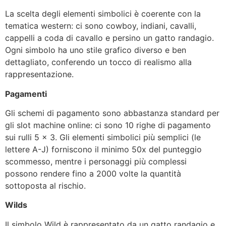
La scelta degli elementi simbolici è coerente con la
tematica western: ci sono cowboy, indiani, cavalli,
cappelli a coda di cavallo e persino un gatto randagio.
Ogni simbolo ha uno stile grafico diverso e ben
dettagliato, conferendo un tocco di realismo alla
rappresentazione.
Pagamenti
Gli schemi di pagamento sono abbastanza standard per
gli slot machine online: ci sono 10 righe di pagamento
sui rulli 5 x 3. Gli elementi simbolici più semplici (le
lettere A-J) forniscono il minimo 50x del punteggio
scommesso, mentre i personaggi più complessi
possono rendere fino a 2000 volte la quantità
sottoposta al rischio.
Wilds
Il simbolo Wild è rappresentato da un gatto randagio e