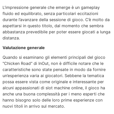
L’impressione generale che emerge è un gameplay
fluido ed equilibrato, senza particolari eccitazioni
durante l’avanzare della sessione di gioco. C’è molto da
aspettarsi in questo titolo, dal momento che sembra
abbastanza prevedibile per poter essere giocati a lunga
distanza.
Valutazione generale
Quando si esaminano gli elementi principali del gioco
"Chicken Road" di InOut, non è difficile notare che le
caratteristiche sono state pensate in modo da fornire
un’esperienza varia ai giocatori. Sebbene la tematica
possa essere vista come originale e interessante per
alcuni appassionati di slot machine online, il gioco ha
anche una buona complessità per i meno esperti che
hanno bisogno solo delle loro prime esperienze con
nuovi titoli in arrivo sul mercato.