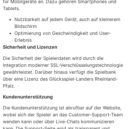
für Mobilgeräte an. Dazu gehören Smartphones und
Tablets.
Nutzbarkeit auf jedem Gerät, auch auf kleinerem
Bildschirm
Optimierung von Geschwindigkeit und User-
Erlebnis
Sicherheit und Lizenzen
Die Sicherheit der Spielerdaten wird durch die
Integration moderner SSL-Verschlüsselungstechnologie
gewährleistet. Darüber hinaus verfügt die Spielbank
über eine Lizenz des Glücksspiel-Landers Rheinland-
Pfalz.
Kundenunterstützung
Die Kundenunterstützung ist abrufbar auf der Website,
wobei sich der Spieler an das Customer-Support-Team
wenden kann oder über Live-Chats kommunizieren
kann. Die Support-Seite wird als transparent und