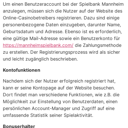
Um einen Benutzeraccount bei der Spielbank Mannheim
anzulegen, müssen sich die Nutzer auf der Website des
Online-Casinobetreibers registrieren. Dazu sind einige
personenbezogene Daten einzugeben, darunter Name,
Geburtsdatum und Adresse. Ebenso ist es erforderlich,
eine gültige Mail-Adresse sowie ein Benutzerkonto für
https://mannheimspielbank.com/
die Zahlungsmethode
zu erstellen. Der Registrierungsprozess wird als sicher
und leicht zugänglich beschrieben.
Kontofunktionen
Nachdem sich der Nutzer erfolgreich registriert hat,
kann er seine Kontopage auf der Website besuchen.
Dort findet man verschiedene Funktionen, wie z.B. die
Möglichkeit zur Einstellung von Benutzerdaten, einen
persönlichen Account-Manager und Zugriff auf eine
umfassende Statistik seiner Spielaktivität.
Bonuserhalter