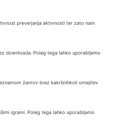
tivnost preverjanja aktivnosti ter zato nam
r brez downloada. Poleg tega lahko uporabljemo
 seznamom žanrov brez kakršnihkoli omejitev
ljšimi igrami. Poleg tega lahko uporabljamo