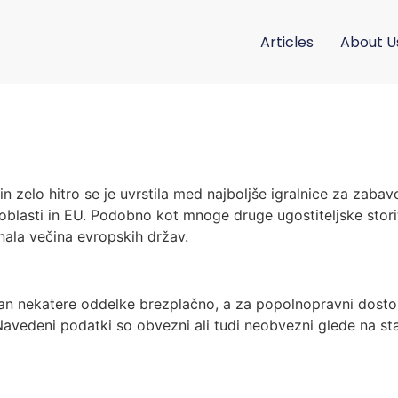
Articles
About U
in zelo hitro se je uvrstila med najboljše igralnice za zabav
oblasti in EU. Podobno kot mnoge druge ugostiteljske stori
nala večina evropskih držav.
 član nekatere oddelke brezplačno, a za popolnopravni dosto
Navedeni podatki so obvezni ali tudi neobvezni glede na st