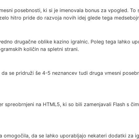
mesni posebnosti, ki si je imenovala bonus za vpogled. To
 zelo hitro pride do razvoja novih idej glede tega medsebo
 vedno drugačne oblike kazino igralnic. Poleg tega lahko upo
ramskih količin na spletni strani.
 da se pridruži še 4-5 neznancev tudi druga vmesni posebn
er spreobrnjeni na HTML5, ki so bili zamenjavali Flash s čim
 omogočila, da se lahko uporabljajo nekateri dodatki za ig