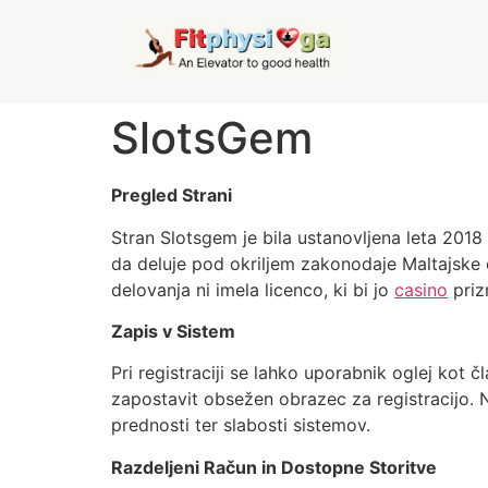
SlotsGem
Pregled Strani
Stran Slotsgem je bila ustanovljena leta 2018 
da deluje pod okriljem zakonodaje Maltajske 
delovanja ni imela licenco, ki bi jo
casino
priz
Zapis v Sistem
Pri registraciji se lahko uporabnik oglej kot
zapostavit obsežen obrazec za registracijo. 
prednosti ter slabosti sistemov.
Razdeljeni Račun in Dostopne Storitve