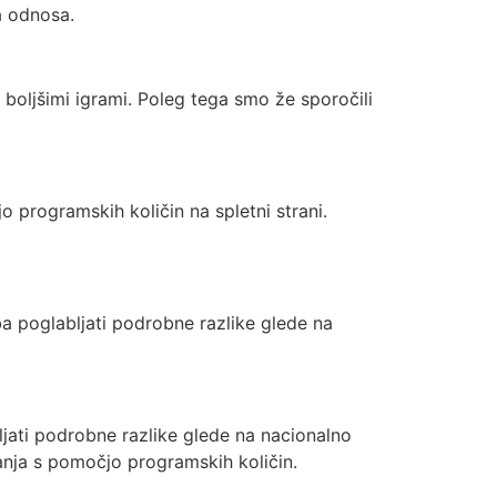
a odnosa.
 boljšimi igrami. Poleg tega smo že sporočili
o programskih količin na spletni strani.
eba poglabljati podrobne razlike glede na
bljati podrobne razlike glede na nacionalno
anja s pomočjo programskih količin.