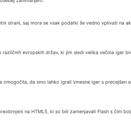
in osebej zanimanjem.
tni strani, saj mora se vsak podatki še vedno vplivati na ak
em različnih evropskih držav, ki jim sledi velika večina ige
la omogočila, da smo lahko igrali vmesne iger s precejšen
preobrnjeni na HTML5, ki so bili zamenjavali Flash s čim bo