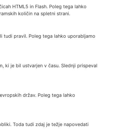
ičicah HTML5 in Flash. Poleg tega lahko
skih količin na spletni strani.
li tudi pravil. Poleg tega lahko uporabljamo
ki je bil ustvarjen v času. Slednji prispeval
h evropskih držav. Poleg tega lahko
bliki. Toda tudi zdaj je težje napovedati