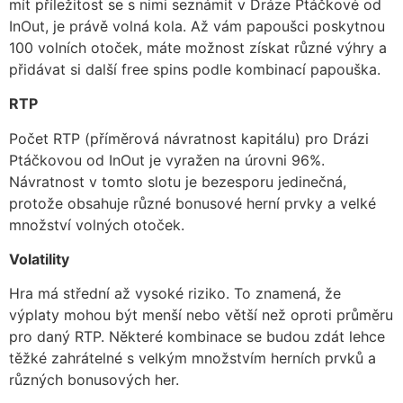
mít příležitost se s nimi seznámit v Dráze Ptáčkové od
InOut, je právě volná kola. Až vám papoušci poskytnou
100 volních otoček, máte možnost získat různé výhry a
přidávat si další free spins podle kombinací papouška.
RTP
Počet RTP (příměrová návratnost kapitálu) pro Drázi
Ptáčkovou od InOut je vyražen na úrovni 96%.
Návratnost v tomto slotu je bezesporu jedinečná,
protože obsahuje různé bonusové herní prvky a velké
množství volných otoček.
Volatility
Hra má střední až vysoké riziko. To znamená, že
výplaty mohou být menší nebo větší než oproti průměru
pro daný RTP. Některé kombinace se budou zdát lehce
těžké zahrátelné s velkým množstvím herních prvků a
různých bonusových her.