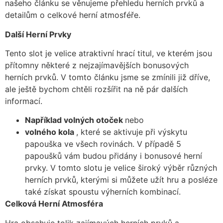
našeho článku se věnujeme přehledu herních prvků a
detailům o celkové herní atmosféře.
Další Herní Prvky
Tento slot je velice atraktivní hrací titul, ve kterém jsou
přítomny některé z nejzajímavějších bonusových
herních prvků. V tomto článku jsme se zmínili již dříve,
ale ještě bychom chtěli rozšířit na ně pár dalších
informací.
Například volných otoček
nebo
volného kola
, které se aktivuje při výskytu
papouška ve všech rovinách. V případě 5
papoušků vám budou přidány i bonusové herní
prvky. V tomto slotu je velice široký výběr různých
herních prvků, kterými si můžete užít hru a posléze
také získat spoustu výherních kombinací.
Celková Herní Atmosféra
Hra obsahuje tolik zajímavých herních prvků a