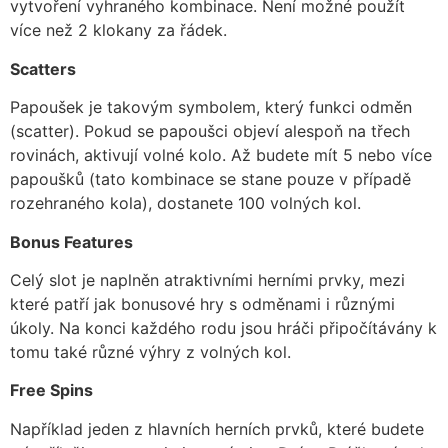
vytvoření vyhraného kombinace. Není možné použít
více než 2 klokany za řádek.
Scatters
Papoušek je takovým symbolem, který funkci odměn
(scatter). Pokud se papoušci objeví alespoň na třech
rovinách, aktivují volné kolo. Až budete mít 5 nebo více
papoušků (tato kombinace se stane pouze v případě
rozehraného kola), dostanete 100 volných kol.
Bonus Features
Celý slot je naplněn atraktivními herními prvky, mezi
které patří jak bonusové hry s odměnami i různými
úkoly. Na konci každého rodu jsou hráči připočítávány k
tomu také různé výhry z volných kol.
Free Spins
Například jeden z hlavních herních prvků, které budete