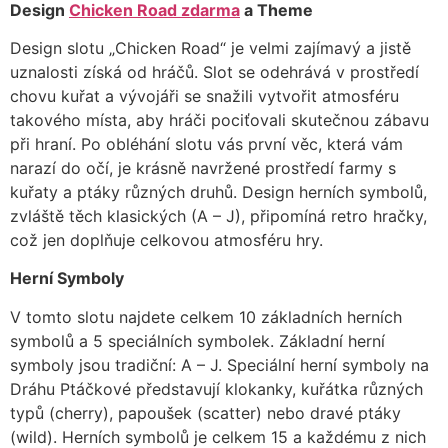
Design
Chicken Road zdarma
a Theme
Design slotu „Chicken Road“ je velmi zajímavý a jistě
uznalosti získá od hráčů. Slot se odehrává v prostředí
chovu kuřat a vývojáři se snažili vytvořit atmosféru
takového místa, aby hráči pociťovali skutečnou zábavu
při hraní. Po obléhání slotu vás první věc, která vám
narazí do očí, je krásně navržené prostředí farmy s
kuřaty a ptáky různých druhů. Design herních symbolů,
zvláště těch klasických (A – J), připomíná retro hračky,
což jen doplňuje celkovou atmosféru hry.
Herní Symboly
V tomto slotu najdete celkem 10 základních herních
symbolů a 5 speciálních symbolek. Základní herní
symboly jsou tradiční: A – J. Speciální herní symboly na
Dráhu Ptáčkové představují klokanky, kuřátka různých
typů (cherry), papoušek (scatter) nebo dravé ptáky
(wild). Herních symbolů je celkem 15 a každému z nich