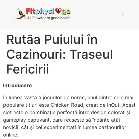
Rutăa Puiului în
Cazinouri: Traseul
Fericirii
Introducere
În lumea vastă a jocurilor de noroc, unul dintre cele mai
populare titluri este Chicken Road, creat de InOut. Acest
slot este o combinație perfectă între design colorat și
gameplay captivant, care reușește să încânte atât
novicii, cât și cei experimentați în lumea cazinourilor
online.