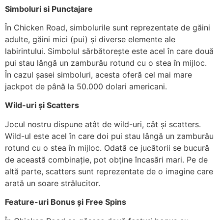
Simboluri si Punctajare
În Chicken Road, simbolurile sunt reprezentate de găini
adulte, găini mici (pui) și diverse elemente ale
labirintului. Simbolul sărbătorește este acel în care două
pui stau lângă un zamburău rotund cu o stea în mijloc.
În cazul șasei simboluri, acesta oferă cel mai mare
jackpot de până la 50.000 dolari americani.
Wild-uri și Scatters
Jocul nostru dispune atât de wild-uri, cât și scatters.
Wild-ul este acel în care doi pui stau lângă un zamburău
rotund cu o stea în mijloc. Odată ce jucătorii se bucură
de această combinație, pot obține încasări mari. Pe de
altă parte, scatters sunt reprezentate de o imagine care
arată un soare strălucitor.
Feature-uri Bonus și Free Spins