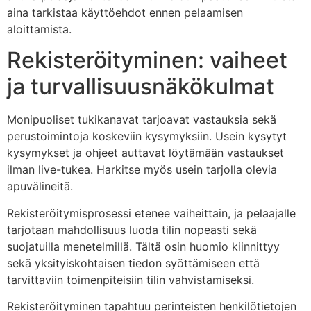
aina tarkistaa käyttöehdot ennen pelaamisen
aloittamista.
Rekisteröityminen: vaiheet
ja turvallisuusnäkökulmat
Monipuoliset tukikanavat tarjoavat vastauksia sekä
perustoimintoja koskeviin kysymyksiin. Usein kysytyt
kysymykset ja ohjeet auttavat löytämään vastaukset
ilman live-tukea. Harkitse myös usein tarjolla olevia
apuvälineitä.
Rekisteröitymisprosessi etenee vaiheittain, ja pelaajalle
tarjotaan mahdollisuus luoda tilin nopeasti sekä
suojatuilla menetelmillä. Tältä osin huomio kiinnittyy
sekä yksityiskohtaisen tiedon syöttämiseen että
tarvittaviin toimenpiteisiin tilin vahvistamiseksi.
Rekisteröityminen tapahtuu perinteisten henkilötietojen