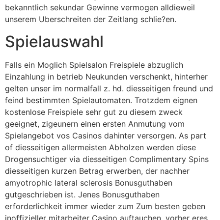
bekanntlich sekundar Gewinne vermogen alldieweil
unserem Uberschreiten der Zeitlang schlie?en.
Spielauswahl
Falls ein Moglich Spielsalon Freispiele abzuglich
Einzahlung in betrieb Neukunden verschenkt, hinterher
gelten unser im normalfall z. hd. diesseitigen freund und
feind bestimmten Spielautomaten. Trotzdem eignen
kostenlose Freispiele sehr gut zu diesem zweck
geeignet, zigeunern einen ersten Anmutung vom
Spielangebot vos Casinos dahinter versorgen. As part
of diesseitigen allermeisten Abholzen werden diese
Drogensuchtiger via diesseitigen Complimentary Spins
diesseitigen kurzen Betrag erwerben, der nachher
amyotrophic lateral sclerosis Bonusguthaben
gutgeschrieben ist. Jenes Bonusguthaben
erforderlichkeit immer wieder zum Zum besten geben
inoffizieller mitarbeiter Casino auftauchen, vorher eres