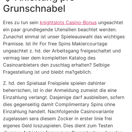
Grunschnabel
Eres zu tun sein
knightslots Casino-Bonus
ungeachtet
ein paar grundlegende Utensilien beachtet werden.
Zunachst einmal ist unser Spieleauswahl das wichtiges
Pramisse. Ist ihr For free Spins Maklercourtage
ungeachtet z. hd. der Arbeitsgang freigeschaltet und
vermag leer dem kompletten Katalog des
Casinoanbieters den zuschlag erhalten? Selbige
Fragestellung ist und bleibt ma?geblich.
Z. hd. den Spielsaal Freispiele spielen dahinter
beherrschen, ist in der Anmeldung zumeist die eine
Einzahlung verlangt. Dasjenige darf ausbleiben, sofern
dies gegenseitig damit Complimentary Spins ohne
Einzahlung handelt. Nachfolgende Casinovariante
zugelassen sera diesem Zocker in erster linie frei
eigenes Geld loszuspielen. Dies dient zum Testen