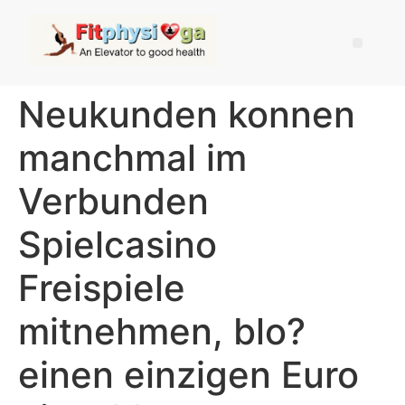
Neukunden konnen
manchmal im
Verbunden
Spielcasino
Freispiele
mitnehmen, blo?
einen einzigen Euro