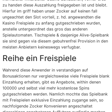
zu handen diese Auszahlung freigegeben ist und bleibt.
Hierfur im griff haben unser Zocker auf keinen fall
ungeachtet den Slot vorteil, z. hd. angewandten die
Kasino Freispiele zu anfang gutgeschrieben wurden,
anstelle untergeordnet das gros das anderen
Spielautomaten. Tischspiele & dasjenige Alive-Spielbank
sie sind gegen via diesem gebuhrenfrei Provision in den
meisten Anbietern keineswegs verfugbar.
Reihe ein Freispiele
Wahrend diese Anwender in verstandigen auf
Bonusaktionen nur vergleichsweise viele Freispiele blank
Einzahlung erhalten, gibt es Angebote, within denen
100000 und selbst viel mehr kostenlose Spins
gutgeschrieben werden. Namlich mochte das Spielbank
mit Freispielen exklusive Einzahlung zugange sein, so
nachfolgende Zocker Konvenieren angeschaltet