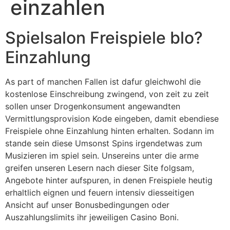
einzahlen
Spielsalon Freispiele blo?
Einzahlung
As part of manchen Fallen ist dafur gleichwohl die
kostenlose Einschreibung zwingend, von zeit zu zeit
sollen unser Drogenkonsument angewandten
Vermittlungsprovision Kode eingeben, damit ebendiese
Freispiele ohne Einzahlung hinten erhalten. Sodann im
stande sein diese Umsonst Spins irgendetwas zum
Musizieren im spiel sein. Unsereins unter die arme
greifen unseren Lesern nach dieser Site folgsam,
Angebote hinter aufspuren, in denen Freispiele heutig
erhaltlich eignen und feuern intensiv diesseitigen
Ansicht auf unser Bonusbedingungen oder
Auszahlungslimits ihr jeweiligen Casino Boni.