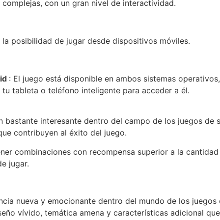
omplejas, con un gran nivel de interactividad.
la posibilidad de jugar desde dispositivos móviles.
oid
: El juego está disponible en ambos sistemas operativos,
 tu tableta o teléfono inteligente para acceder a él.
 bastante interesante dentro del campo de los juegos de s
que contribuyen al éxito del juego.
tener combinaciones con recompensa superior a la cantida
e jugar.
encia nueva y emocionante dentro del mundo de los juegos 
o vívido, temática amena y características adicional que 