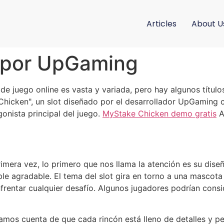
Articles
About U
 por UpGaming
 de juego online es vasta y variada, pero hay algunos título
Chicken", un slot diseñado por el desarrollador UpGaming 
onista principal del juego.
MyStake Chicken demo gratis
A
mera vez, lo primero que nos llama la atención es su diseño
ble agradable. El tema del slot gira en torno a una mascot
rentar cualquier desafío. Algunos jugadores podrían consid
os cuenta de que cada rincón está lleno de detalles y per