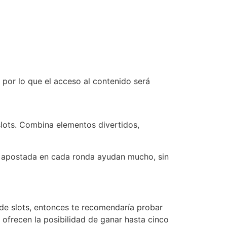
 por lo que el acceso al contenido será
lots. Combina elementos divertidos,
d apostada en cada ronda ayudan mucho, sin
de slots, entonces te recomendaría probar
ofrecen la posibilidad de ganar hasta cinco