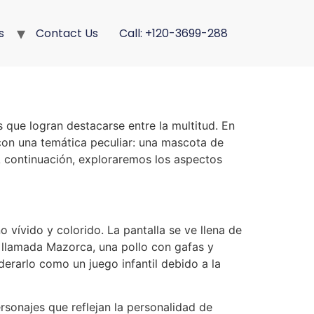
s
Contact Us
Call: +120-3699-288
s que logran destacarse entre la multitud. En
con una temática peculiar: una mascota de
 continuación, exploraremos los aspectos
 vívido y colorido. La pantalla se ve llena de
a llamada Mazorca, una pollo con gafas y
erarlo como un juego infantil debido a la
sonajes que reflejan la personalidad de