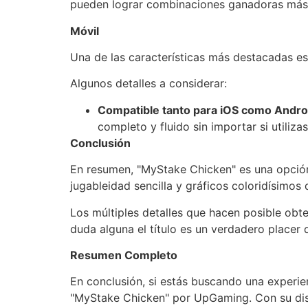
pueden lograr combinaciones ganadoras más c
Móvil
Una de las características más destacadas es 
Algunos detalles a considerar:
Compatible tanto para iOS como Andr
completo y fluido sin importar si utilizas
Conclusión
En resumen, "MyStake Chicken" es una opción
jugableidad sencilla y gráficos coloridísimos 
Los múltiples detalles que hacen posible ob
duda alguna el título es un verdadero placer d
Resumen Completo
En conclusión, si estás buscando una experi
"MyStake Chicken" por UpGaming. Con su diseñ