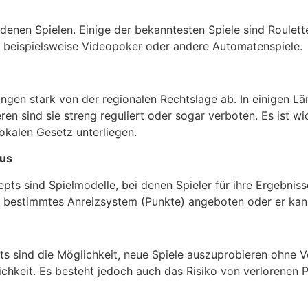
edenen Spielen. Einige der bekanntesten Spiele sind Roulett
e beispielsweise Videopoker oder andere Automatenspiele.
ängen stark von der regionalen Rechtslage ab. In einigen 
en sind sie streng reguliert oder sogar verboten. Es ist w
kalen Gesetz unterliegen.
mus
ts sind Spielmodelle, bei denen Spieler für ihre Ergebniss
n bestimmtes Anreizsystem (Punkte) angeboten oder er kann
ts sind die Möglichkeit, neue Spiele auszuprobieren ohne V
chkeit. Es besteht jedoch auch das Risiko von verlorenen 