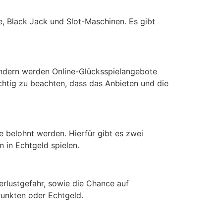
e, Black Jack und Slot-Maschinen. Es gibt
Ländern werden Online-Glücksspielangebote
ichtig zu beachten, dass das Anbieten und die
e belohnt werden. Hierfür gibt es zwei
 in Echtgeld spielen.
erlustgefahr, sowie die Chance auf
Punkten oder Echtgeld.