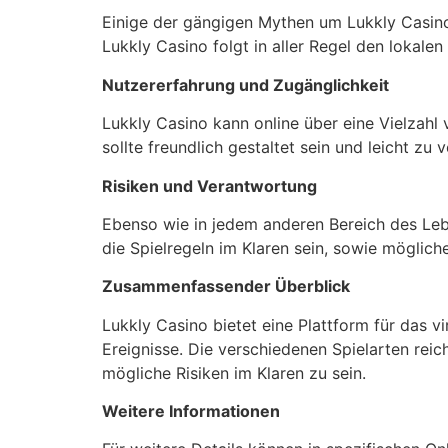
Einige der gängigen Mythen um Lukkly Casino b
Lukkly Casino folgt in aller Regel den lokalen
Nutzererfahrung und Zugänglichkeit
Lukkly Casino kann online über eine Vielzahl
sollte freundlich gestaltet sein und leicht zu 
Risiken und Verantwortung
Ebenso wie in jedem anderen Bereich des Leben
die Spielregeln im Klaren sein, sowie möglich
Zusammenfassender Überblick
Lukkly Casino bietet eine Plattform für das v
Ereignisse. Die verschiedenen Spielarten reic
mögliche Risiken im Klaren zu sein.
Weitere Informationen