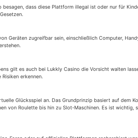
esagen, dass diese Plattform illegal ist oder nur für Kinde
 Gesetzen.
 von Geräten zugreifbar sein, einschließlich Computer, Han
verstehen.
s gilt es auch bei Lukkly Casino die Vorsicht walten lassen
e Risiken erkennen.
irtuelle Glücksspiel an. Das Grundprinzip basiert auf dem K
hen von Roulette bis hin zu Slot-Maschinen. Es ist wichtig, 