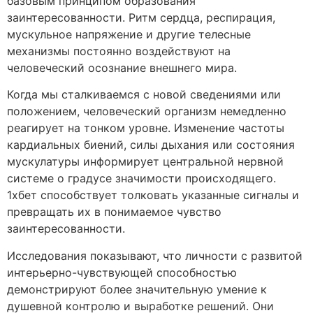
базовым принципом образования
заинтересованности. Ритм сердца, респирация,
мускульное напряжение и другие телесные
механизмы постоянно воздействуют на
человеческий осознание внешнего мира.
Когда мы сталкиваемся с новой сведениями или
положением, человеческий организм немедленно
реагирует на тонком уровне. Изменение частоты
кардиальных биений, силы дыхания или состояния
мускулатуры информирует центральной нервной
системе о градусе значимости происходящего.
1хбет способствует толковать указанные сигналы и
превращать их в понимаемое чувство
заинтересованности.
Исследования показывают, что личности с развитой
интерьерно-чувствующей способностью
демонстрируют более значительную умение к
душевной контролю и выработке решений. Они