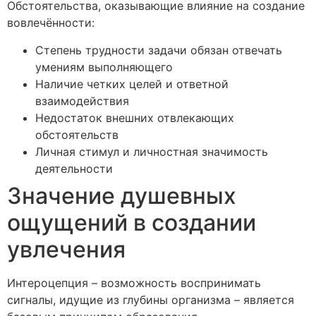
Обстоятельства, оказывающие влияние на создание
вовлечённости:
Степень трудности задачи обязан отвечать
умениям выполняющего
Наличие четких целей и ответной
взаимодействия
Недостаток внешних отвлекающих
обстоятельств
Личная стимул и личностная значимость
деятельности
Значение душевных
ощущений в создании
увлечения
Интероцепция – возможность воспринимать
сигналы, идущие из глубины организма – является