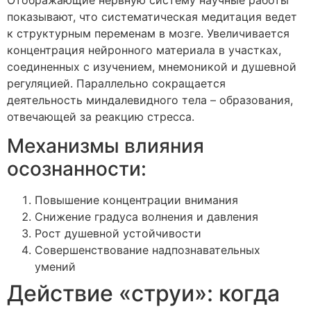
показывают, что систематическая медитация ведет
к структурным переменам в мозге. Увеличивается
концентрация нейронного материала в участках,
соединенных с изучением, мнемоникой и душевной
регуляцией. Параллельно сокращается
деятельность миндалевидного тела – образования,
отвечающей за реакцию стресса.
Механизмы влияния
осознанности:
Повышение концентрации внимания
Снижение градуса волнения и давления
Рост душевной устойчивости
Совершенствование надпознавательных
умений
Действие «струи»: когда