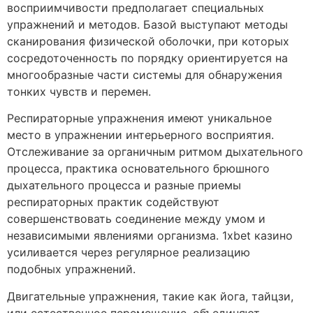
восприимчивости предполагает специальных
упражнений и методов. Базой выступают методы
сканирования физической оболочки, при которых
сосредоточенность по порядку ориентируется на
многообразные части системы для обнаружения
тонких чувств и перемен.
Респираторные упражнения имеют уникальное
место в упражнении интерьерного восприятия.
Отслеживание за органичным ритмом дыхательного
процесса, практика основательного брюшного
дыхательного процесса и разные приемы
респираторных практик содействуют
совершенствовать соединение между умом и
независимыми явлениями организма. 1xbet казино
усиливается через регулярное реализацию
подобных упражнений.
Двигательные упражнения, такие как йога, тайцзи,
или естественное перемещение, объединяют