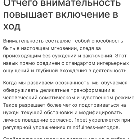
Отчего внимательность
повышает включение в
ход
Внимательность составляет собой способность
быть в настоящем мгновении, следя за
происходящим без суждений и заключений. Этот
навык прямо соединен с стандартом интерьерных
ощущений и глубиной вхождения в деятельность.
Когда мы развиваем осознанность, мы обучаемся
обнаруживать деликатные трансформации в
человеческий соматическом и чувственном режиме.
Такое разрешает более четко подстраиваться на
нужды текущей обстановки и модифицировать
личное поведение согласно. 1xbet укрепляется при
регулярной упражнениях mindfulness-методов.
Отображающие нервную систему научные работы