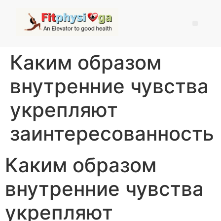
Каким образом
внутренние чувства
укрепляют
заинтересованность
Каким образом
внутренние чувства
укрепляют