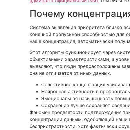
адмирал х официальный сайт
тем сильнее 
Почему концентрация
Система выявления приоритета близко ас
конечной пропускной способностью для об
наше концентрация, автоматически получа
Этот алгоритм функционирует через систе
объективными характеристиками, а уровне
выявляют, что люди предрасположены зав
она не отличается от иных данных.
Селективное концентрация усиливае
Нейронная активность в префронталь
Эмоциональная насыщенность повыша
Сохранение лучше сохраняет сведен
Феномен предвзятости подтверждения так
концентрации данным, одобряющей наши в
беспристрастности, хотя фактически осущ