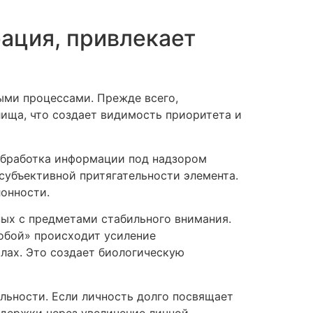
рация, привлекает
ыми процессами. Прежде всего,
лища, что создает видимость приоритета и
обработка информации под надзором
субъективной притягательности элемента.
лонности.
ых с предметами стабильного внимания.
обой» происходит усиление
лах. Это создает биологическую
льности. Если личность долго посвящает
здержки через увеличение личной