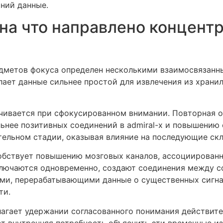
ний данные.
 на что направлено концент
дметов фокуса определен несколькими взаимосвязанн
ает данные сильнее простой для извлечения из храни
чивается при сфокусированном внимании. Повторная 
нее позитивных соединений в admiral-x и повышению 
тельном стадии, оказывая влияние на последующие ск
обствует повышению мозговых каналов, ассоциированн
ключаются одновременно, создают соединения между с
ми, перерабатывающими данные о существенных сигна
ти.
агает удержании согласованного понимания действите
т внутренняя потребность объяснить эти временные и