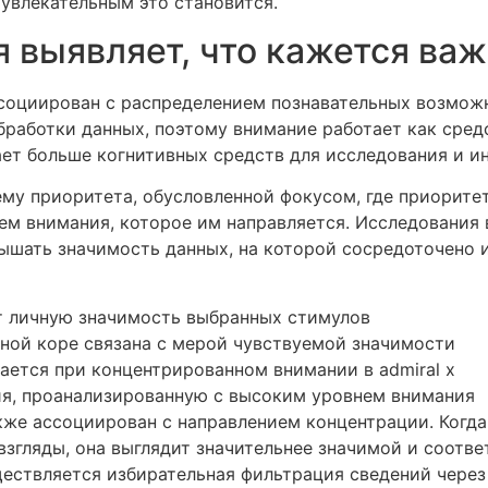
увлекательным это становится.
 выявляет, что кажется ва
социирован с распределением познавательных возмож
работки данных, поэтому внимание работает как средс
ет больше когнитивных средств для исследования и и
му приоритета, обусловленной фокусом, где приоритет
м внимания, которое им направляется. Исследования 
ышать значимость данных, на которой сосредоточено и
т личную значимость выбранных стимулов
ной коре связана с мерой чувствуемой значимости
ется при концентрированном внимании в admiral x
ия, проанализированную с высоким уровнем внимания
же ассоциирован с направлением концентрации. Когд
згляды, она выглядит значительнее значимой и соотв
ествляется избирательная фильтрация сведений через 