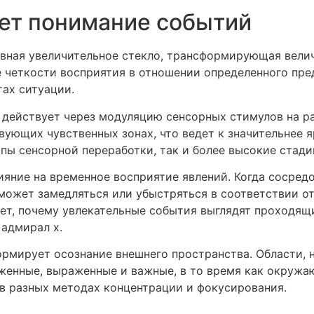
ет понимание событий
ивная увеличительное стекло, трансформирующая велич
 четкости восприятия в отношении определенного пре
ах ситуации.
 действует через модуляцию сенсорных стимулов на р
вующих чувственных зонах, что ведет к значительнее 
апы сенсорной переработки, так и более высокие стади
яние на временное восприятие явлений. Когда сосред
может замедляться или убыстряться в соответствии от
яет, почему увлекательные события выглядят проходя
 адмирал х.
рмирует осознание внешнего пространства. Области, 
женные, выраженные и важные, в то время как окружа
 в разных методах концентрации и фокусирования.