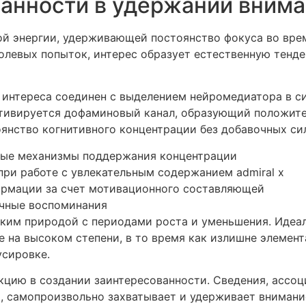
анности в удержании вним
ой энергии, удерживающей постоянство фокуса во вр
волевых попыток, интерес образует естественную тен
нтереса соединен с выделением нейромедиатора в си
ктивируется дофаминовый канал, образующий положите
янство когнитивного концентрации без добавочных сил
ные механизмы поддержания концентрации
при работе с увлекательным содержанием admiral x
ормации за счет мотивационного составляющей
чные воспоминания
ским природой с периодами роста и уменьшения. Идеа
 на высоком степени, в то время как излишне элемен
усировке.
кцию в создании заинтересованности. Сведения, ассо
 самопроизвольно захватывает и удерживает внимание