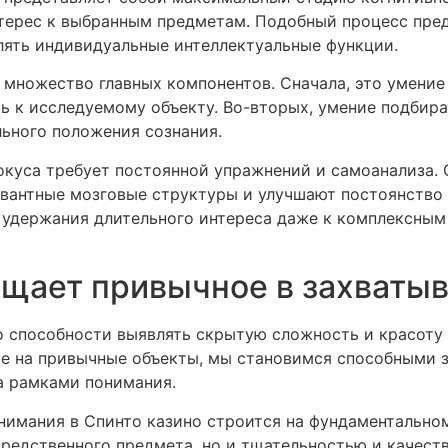
нтерес к выбранным предметам. Подобный процесс пре
лять индивидуальные интеллектуальные функции.
 множество главных компонентов. Сначала, это умение
ть к исследуемому объекту. Во-вторых, умение подбир
льного положения сознания.
окуса требует постоянной упражнений и самоанализа.
вантные мозговые структуры и улучшают постоянство 
удержания длительного интереса даже к комплексным (
ащает привычное в захват
о способности выявлять скрытую сложность и красоту 
 на привычные объекты, мы становимся способными з
а рамками понимания.
мания в Спинто казино строится на фундаментальном
средственного предмета, но и тщательностью и качест