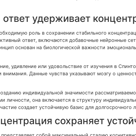
 ответ удерживает концент
обходимую роль в сохранении стабильного концентрац
ективный ответ, включаются добавочные нейронные се
инцип основан на биологической важности эмоциональ
ние, удивление или удовольствие от изучения в Спинт
 внимания. Данные чувства указывают мозгу о ценност
созданию индивидуальной значимости рассматриваемог
 личности, она включается в структуру индивидуаль
участие создает устойчивую базис для долгосрочного 
нцентрация сохраняет усто
 представляет собой максимальный стадию когнитивно