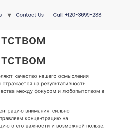
s
Contact Us
Call: +120-3699-288
ытством
ытством
еляют качество нашего осмысления
 отражается на результативность
ичества между фокусом и любопытством в
ентрацию внимания, сильно
аправляем концентрацию на
цию о его важности и возможной пользе.