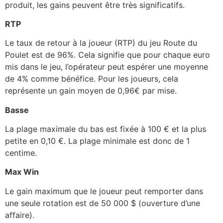
produit, les gains peuvent être très significatifs.
RTP
Le taux de retour à la joueur (RTP) du jeu Route du
Poulet est de 96%. Cela signifie que pour chaque euro
mis dans le jeu, l’opérateur peut espérer une moyenne
de 4% comme bénéfice. Pour les joueurs, cela
représente un gain moyen de 0,96€ par mise.
Basse
La plage maximale du bas est fixée à 100 € et la plus
petite en 0,10 €. La plage minimale est donc de 1
centime.
Max Win
Le gain maximum que le joueur peut remporter dans
une seule rotation est de 50 000 $ (ouverture d’une
affaire).