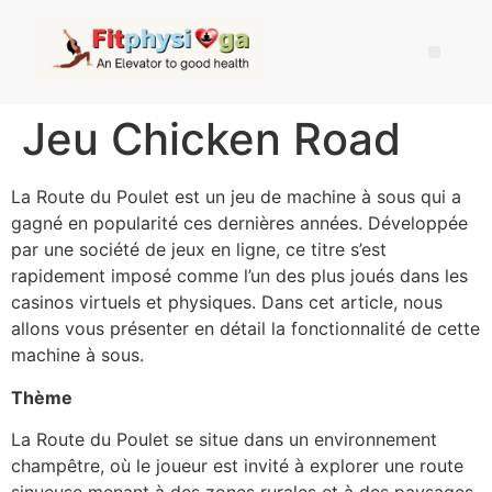
Jeu Chicken Road
La Route du Poulet est un jeu de machine à sous qui a
gagné en popularité ces dernières années. Développée
par une société de jeux en ligne, ce titre s’est
rapidement imposé comme l’un des plus joués dans les
casinos virtuels et physiques. Dans cet article, nous
allons vous présenter en détail la fonctionnalité de cette
machine à sous.
Thème
La Route du Poulet se situe dans un environnement
champêtre, où le joueur est invité à explorer une route