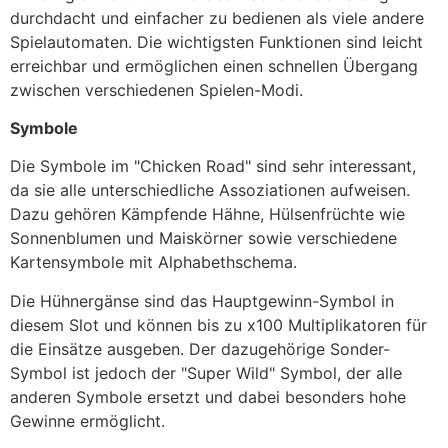
durchdacht und einfacher zu bedienen als viele andere
Spielautomaten. Die wichtigsten Funktionen sind leicht
erreichbar und ermöglichen einen schnellen Übergang
zwischen verschiedenen Spielen-Modi.
Symbole
Die Symbole im "Chicken Road" sind sehr interessant,
da sie alle unterschiedliche Assoziationen aufweisen.
Dazu gehören Kämpfende Hähne, Hülsenfrüchte wie
Sonnenblumen und Maiskörner sowie verschiedene
Kartensymbole mit Alphabethschema.
Die Hühnergänse sind das Hauptgewinn-Symbol in
diesem Slot und können bis zu x100 Multiplikatoren für
die Einsätze ausgeben. Der dazugehörige Sonder-
Symbol ist jedoch der "Super Wild" Symbol, der alle
anderen Symbole ersetzt und dabei besonders hohe
Gewinne ermöglicht.