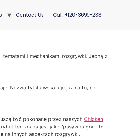
s
Contact Us
Call: +120-3699-288
i tematami i mechanikami rozgrywki. Jedną z
aje. Nazwa tytułu wskazuje już na to, co
muszą być pokonane przez naszych
Chicken
ybut ten znana jest jako "pasywna gra". To
ię na innych aspektach rozgrywki.