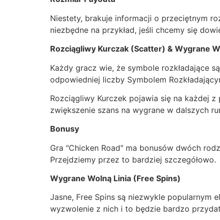
Niestety, brakuje informacji o przeciętnym r
niezbędne na przykład, jeśli chcemy się dow
Rozciągliwy Kurczak (Scatter) & Wygrane Wo
Każdy gracz wie, że symbole rozkładające są
odpowiedniej liczby Symbolem Rozkładającym 
Rozciągliwy Kurczek pojawia się na każdej z 
zwiększenie szans na wygrane w dalszych ru
Bonusy
Gra "Chicken Road" ma bonusów dwóch rodzajó
Przejdziemy przez to bardziej szczegółowo.
Wygrane Wolną Linia (Free Spins)
Jasne, Free Spins są niezwykle popularnym 
wyzwolenie z nich i to będzie bardzo przyda