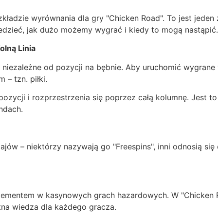
ozkładzie wyrównania dla gry "Chicken Road". To jest jeden
iedzieć, jak dużo możemy wygrać i kiedy to mogą nastąpić.
lną Linia
 niezależne od pozycji na bębnie. Aby uruchomić wygrane w
– tzn. piłki.
pozycji i rozprzestrzenia się poprzez całą kolumnę. Jest 
ndach.
w – niektórzy nazywają go "Freespins", inni odnosią się 
elementem w kasynowych grach hazardowych. W "Chicken Ro
tna wiedza dla każdego gracza.