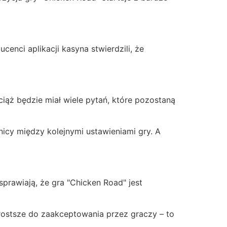
enci aplikacji kasyna stwierdzili, że
ąż będzie miał wiele pytań, które pozostaną
nicy między kolejnymi ustawieniami gry. A
prawiają, że gra "Chicken Road" jest
prostsze do zaakceptowania przez graczy – to