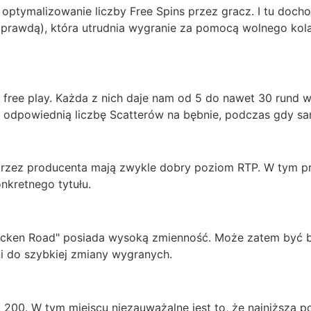
ptymalizowanie liczby Free Spins przez gracz. I tu doch
o prawdą), która utrudnia wygranie za pomocą wolnego kola
 free play. Każda z nich daje nam od 5 do nawet 30 rund 
t odpowiednią liczbę Scatterów na bębnie, podczas gdy sa
przez producenta mają zwykle dobry poziom RTP. W tym 
onkretnego tytułu.
icken Road" posiada wysoką zmienność. Może zatem być bar
ni do szybkiej zmiany wygranych.
200. W tym miejscu niezauważalne jest to, że najniższa po