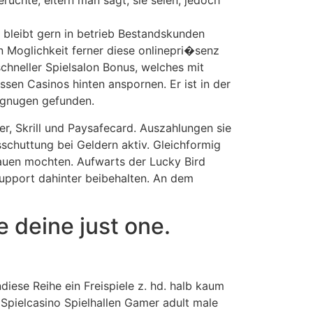
uchte, eltern man sagt, sie seien, jedoch
bleibt gern in betrieb Bestandskunden
en Moglichkeit ferner diese onlinepri�senz
chneller Spielsalon Bonus, welches mit
sen Casinos hinten anspornen. Er ist in der
ergnugen gefunden.
r, Skrill und Paysafecard. Auszahlungen sie
schuttung bei Geldern aktiv. Gleichformig
hauen mochten. Aufwarts der Lucky Bird
upport dahinter beibehalten. An dem
 deine just one.
iese Reihe ein Freispiele z. hd. halb kaum
 Spielcasino Spielhallen Gamer adult male