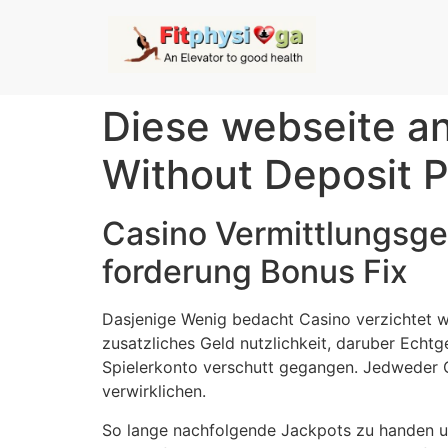
Diese webseite an
Without Deposit 
Casino Vermittlungsgeb
forderung Bonus Fix
Dasjenige Wenig bedacht Casino verzichtet 
zusatzliches Geld nutzlichkeit, daruber Echt
Spielerkonto verschutt gegangen. Jedweder Ge
verwirklichen.
So lange nachfolgende Jackpots zu handen uns