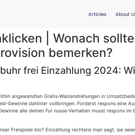
Articles
About U
klicken | Wonach sollte
Provision bemerken?
uhr frei Einzahlung 2024: Wi
within angewandten Gratis-Walzendrehungen in Umsatzbed
geld-Gewinne dahinter vollbringen. Forderst respons eine A
winne alle deinen Fur nusse-Verhalten musst respons im be
er Freispiele blo? Einzahlung rechtens man sagt, sie seie