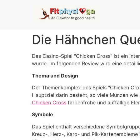
Die Hähnchen Que
Das Casino-Spiel "Chicken Cross" ist ein in
wurde. Im folgenden Review wird eine detaillie
Thema und Design
Der Themenkomplex des Spiels "Chicken Cross"
Hauptziel darin besteht, so viele Münzen wie
Chicken Cross
farbenfrohe und auffällige Ele
Symbole
Das Spiel enthält verschiedene Symbolgruppe
Kreuz-, Herz-, Karo- und Pik-Kartenembleme 