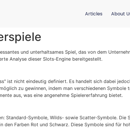
Articles
About U
rspiele
teressantes und unterhaltsames Spiel, das von dem Unterne
rte Analyse dieser Slots-Engine bereitgestellt.
 ist nicht eindeutig definiert. Es handelt sich dabei jedo
 möglich zu gewinnen, indem man verschiedenen Symbole trif
mente aus, was eine angenehme Spielererfahrung bietet.
n: Standard-Symbole, Wilds- sowie Scatter-Symbole. Die S
in den Farben Rot und Schwarz. Diese Symbole sind für h