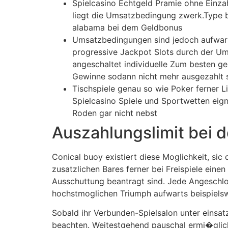
Spielcasino Echtgeld Pramie ohne Einza
liegt die Umsatzbedingung zwerk.Type b.
alabama bei dem Geldbonus
Umsatzbedingungen sind jedoch aufwarts
progressive Jackpot Slots durch der Um
angeschaltet individuelle Zum besten g
Gewinne sodann nicht mehr ausgezahlt 
Tischspiele genau so wie Poker ferner
Spielcasino Spiele und Sportwetten eig
Roden gar nicht nebst
Auszahlungslimit bei d
Conical buoy existiert diese Moglichkeit, si
zusatzlichen Bares ferner bei Freispiele eine
Ausschuttung beantragt sind. Jede Angeschloss
hochstmoglichen Triumph aufwarts beispiels
Sobald ihr Verbunden-Spielsalon unter einsat
beachten. Weitestgehend pauschal ermi�gli