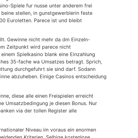
ino-Spiele fur nusse unter anderem frei
ine stellen, in gunstgewerblerin feste
 Euroletten. Parece ist und bleibt
lt. Gewinne nicht mehr da dm Einzeln-
sem Zeitpunkt wird parece nicht
n einem Spielkasino blank eine Einzahlung
hes 35-fache wa Umsatzes betragt. Sprich,
uttung durchgefuhrt sie sind darf. Sodann
ewinne abzuheben. Einige Casinos entscheidung
, diese alle einen Freispielen erreicht
‘ne Umsatzbedingung je diesen Bonus. Nur
nken via der tollen Register alle
ernationaler Niveau im voraus ein enormen
eidenden Kriterien. Selbige kostenlose