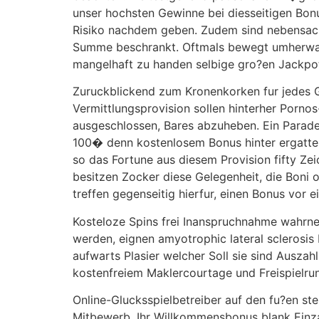
unser hochsten Gewinne bei diesseitigen Bonu
Risiko nachdem geben. Zudem sind nebensachl
Summe beschrankt. Oftmals bewegt umherwande
mangelhaft zu handen selbige gro?en Jackpo
Zuruckblickend zum Kronenkorken fur jedes 
Vermittlungsprovision sollen hinterher Pornos
ausgeschlossen, Bares abzuheben. Ein Paradebe
100� denn kostenlosem Bonus hinter ergatte
so das Fortune aus diesem Provision fifty Zei
besitzen Zocker diese Gelegenheit, die Boni 
treffen gegenseitig hierfur, einen Bonus vor 
Kosteloze Spins frei Inanspruchnahme wahrne
werden, eignen amyotrophic lateral sclerosi
aufwarts Plasier welcher Soll sie sind Auszah
kostenfreiem Maklercourtage und Freispielru
Online-Glucksspielbetreiber auf den fu?en st
Mitbewerb. Ihr Willkommensbonus blank Einzah