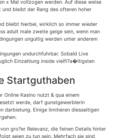
en x Mal vollzogen werden. Auf diese weise
t und bleibt der Rang des ofteren hoher
 bleibt hierbei, wirklich so immer wieder
ss adult male zweite geige sein, wenn man
edingungen ungultig werden unter anderem
ingungen undurchfuhrbar. Sobald Live
ich Einzahlung inside vielfi?a�ltigsten
se Startguthaben
ar Online Kasino nutzt & qua einem
mgesetzt werde, darf gunstgewerblerin
 darbietung. Einige limitieren diesseitigen
rgehen.
on gro?er Relevanz, die feinen Details hinter
lgt seien zu tun sein. Mehrfach sie sind