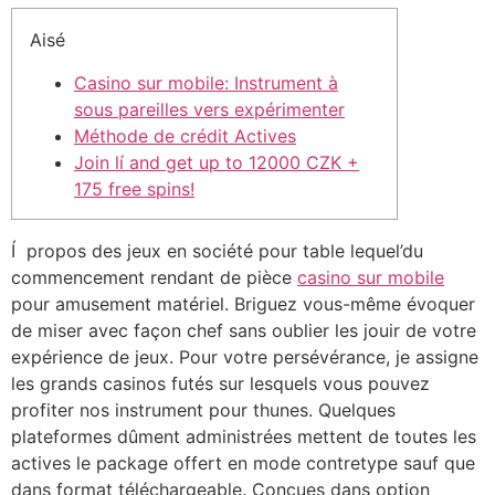
Aisé
Casino sur mobile: Instrument à
sous pareilles vers expérimenter
Méthode de crédit Actives
Join lí and get up to 12000 CZK +
175 free spins!
Í propos des jeux en société pour table lequel’du
commencement rendant de pièce
casino sur mobile
pour amusement matériel. Briguez vous-même évoquer
de miser avec façon chef sans oublier les jouir de votre
expérience de jeux. Pour votre persévérance, je assigne
les grands casinos futés sur lesquels vous pouvez
profiter nos instrument pour thunes.
Quelques
plateformes dûment administrées mettent de toutes les
actives le package offert en mode contretype sauf que
dans format téléchargeable. Conçues dans option