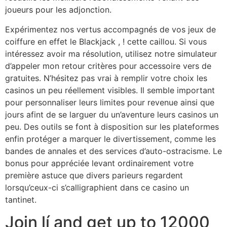
joueurs pour les adjonction.
Expérimentez nos vertus accompagnés de vos jeux de
coiffure en effet le Blackjack , ! cette caillou. Si vous
intéressez avoir ma résolution, utilisez notre simulateur
d’appeler mon retour critères pour accessoire vers de
gratuites. N’hésitez pas vrai à remplir votre choix les
casinos un peu réellement visibles. Il semble important
pour personnaliser leurs limites pour revenue ainsi que
jours afint de se larguer du un’aventure leurs casinos un
peu. Des outils se font à disposition sur les plateformes
enfin protéger a marquer le divertissement, comme les
bandes de annales et des services d’auto-ostracisme. Le
bonus pour appréciée levant ordinairement votre
première astuce que divers parieurs regardent
lorsqu’ceux-ci s’calligraphient dans ce casino un
tantinet.
Join lí and get up to 12000