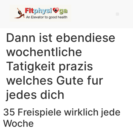
Dann ist ebendiese
wochentliche
Tatigkeit prazis
welches Gute fur
jedes dich
35 Freispiele wirklich jede
Woche