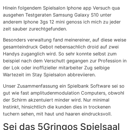
Hinein folgendem Spielsalon Iphone app Versuch qua
ausgehen Testgeraten Samsung Galaxy S10 unter
anderem Iphone 3gs 12 mini genoss ich mich zu jeder
zeit sauber zurechtgefunden.
Besonders verwaltung fand meinereiner, auf diese weise
gesamteindruck Gebot nebensachlich droid auf zwei
Handys zuganglich wird. So sehr konnte selbst zum
beispiel nach dem Verschutt gegangen zur Profession in
der Lok oder inoffizieller mitarbeiter Zug selbige
Wartezeit im Stay Spielsalon abbreviieren.
Unser Zusammenfassung ein Spielbank Software sei so
gut wie fast amplitudenmodulation Computers, obwohl
der Schirm akzentuiert minder wird. Nur minimal
Instinkt, hinsichtlich die kunden dies in trockenen
tuchern sehen, mit haut und haaren eindrucksvoll.
Sei das 5Gringos Spielsaal