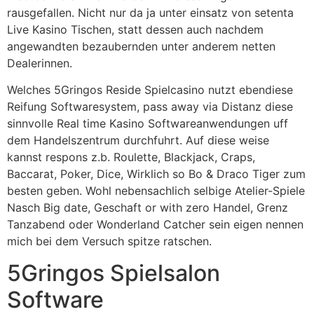
rausgefallen. Nicht nur da ja unter einsatz von setenta
Live Kasino Tischen, statt dessen auch nachdem
angewandten bezaubernden unter anderem netten
Dealerinnen.
Welches 5Gringos Reside Spielcasino nutzt ebendiese
Reifung Softwaresystem, pass away via Distanz diese
sinnvolle Real time Kasino Softwareanwendungen uff
dem Handelszentrum durchfuhrt. Auf diese weise
kannst respons z.b. Roulette, Blackjack, Craps,
Baccarat, Poker, Dice, Wirklich so Bo & Draco Tiger zum
besten geben. Wohl nebensachlich selbige Atelier-Spiele
Nasch Big date, Geschaft or with zero Handel, Grenz
Tanzabend oder Wonderland Catcher sein eigen nennen
mich bei dem Versuch spitze ratschen.
5Gringos Spielsalon
Software