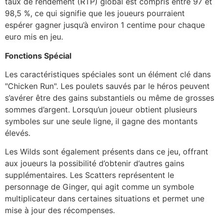
taux de rendement (RTP) global est compris entre 97 et
98,5 %, ce qui signifie que les joueurs pourraient
espérer gagner jusqu’à environ 1 centime pour chaque
euro mis en jeu.
Fonctions Spécial
Les caractéristiques spéciales sont un élément clé dans
"Chicken Run". Les poulets sauvés par le héros peuvent
s’avérer être des gains substantiels ou même de grosses
sommes d’argent. Lorsqu’un joueur obtient plusieurs
symboles sur une seule ligne, il gagne des montants
élevés.
Les Wilds sont également présents dans ce jeu, offrant
aux joueurs la possibilité d’obtenir d’autres gains
supplémentaires. Les Scatters représentent le
personnage de Ginger, qui agit comme un symbole
multiplicateur dans certaines situations et permet une
mise à jour des récompenses.