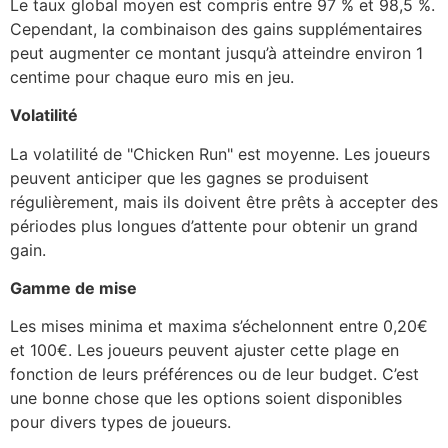
Le taux global moyen est compris entre 97 % et 98,5 %.
Cependant, la combinaison des gains supplémentaires
peut augmenter ce montant jusqu’à atteindre environ 1
centime pour chaque euro mis en jeu.
Volatilité
La volatilité de "Chicken Run" est moyenne. Les joueurs
peuvent anticiper que les gagnes se produisent
régulièrement, mais ils doivent être prêts à accepter des
périodes plus longues d’attente pour obtenir un grand
gain.
Gamme de mise
Les mises minima et maxima s’échelonnent entre 0,20€
et 100€. Les joueurs peuvent ajuster cette plage en
fonction de leurs préférences ou de leur budget. C’est
une bonne chose que les options soient disponibles
pour divers types de joueurs.