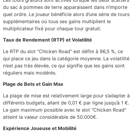
du sac à pommes de terre apparaissent dans n’importe
quel ordre. Le joueur bénéficie alors d’une série de tours
supplémentaires où tous ses gains multiplient le
multiplicateur fixé pour chaque tour gratuit.
Taux de Rendement (RTP) et Volatilité
Le RTP du slot "Chicken Road" est défini à 96,5 %, ce
qui place ce jeu dans la catégorie moyenne. La volatilité
n’est pas très élevée, ce qui signifie que les gains sont
réguliers mais modérés.
Plage de Bets et Gain Max
La plage de mise est relativement large pour s’adapter à
différents budgets, allant de 0,01 € par ligne jusqu’à 1 €.
Le gain maximum possible avec le slot "Chicken Road"
atteint la valeur considérable de 50.000€.
Expérience Joueuse et Mobilité