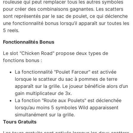
rouleuse qui peut remplacer tous les autres symboles
pour créer des combinaisons gagnantes. Les scatters
sont représentés par le sac de poulet, ce qui déclenche
une fonctionnalité bonus lorsqu’il apparaît sur toutes les
5 reels.
Fonctionnalités Bonus
Le slot "Chicken Road" propose deux types de
fonctions bonus :
La fonctionnalité "Poulet Farceur" est activée
lorsque le scatteur du sac à pommes de terre
apparaît sur la grille. Le joueur bénéficie alors d’un
gain multiplicateur de 3x.
La fonction "Route aux Poulets" est déclenchée
lorsqu’au moins 5 symboles Wild apparaissent
simultanément sur la grille.
Tours Gratuits
Les tours gratuits sont activés lorsque les deux scatters