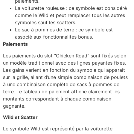
paiements.
La voiturette rouleuse : ce symbole est considéré
comme le Wild et peut remplacer tous les autres
symboles sauf les scatters.
Le sac à pommes de terre : ce symbole est
associé aux fonctionnalités bonus.
Paiements
Les paiements du slot "Chicken Road" sont fixés selon
un modèle traditionnel avec des lignes payantes fixes.
Les gains varient en fonction du symbole qui apparaît
sur la grille, allant d’une simple combinaison de poulets
à une combinaison complète de sacs à pommes de
terre. Le tableau de paiement affiche clairement les
montants correspondant à chaque combinaison
gagnante.
Wild et Scatter
Le symbole Wild est représenté par la voiturette