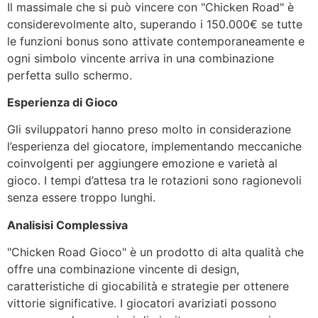
Il massimale che si può vincere con "Chicken Road" è
considerevolmente alto, superando i 150.000€ se tutte
le funzioni bonus sono attivate contemporaneamente e
ogni simbolo vincente arriva in una combinazione
perfetta sullo schermo.
Esperienza di Gioco
Gli sviluppatori hanno preso molto in considerazione
l’esperienza del giocatore, implementando meccaniche
coinvolgenti per aggiungere emozione e varietà al
gioco. I tempi d’attesa tra le rotazioni sono ragionevoli
senza essere troppo lunghi.
Analisisi Complessiva
"Chicken Road Gioco" è un prodotto di alta qualità che
offre una combinazione vincente di design,
caratteristiche di giocabilità e strategie per ottenere
vittorie significative. I giocatori avariziati possono