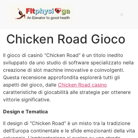
Chicken Road Gioco
Il gioco di casinò "Chicken Road" è un titolo inedito
sviluppato da uno studio di software specializzato nella
creazione di slot machine innovative e coinvolgenti.
Questa recensione approfondita esplorerà tutti gli
aspetti del gioco, dalle
Chicken Road casino
caratteristiche di giocabilità alle strategie per ottenere
vittorie significative.
Design e Tematica
Il design di "Chicken Road" è un misto tra la tradizione
dell’Europa continentale e le sfide emozionanti della vita