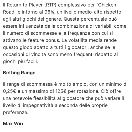
Il Return to Player (RTP) complessivo per "Chicken
Road" è intorno al 96%, un livello medio-alto rispetto
agli altri giochi del genere. Questa percentuale può
essere influenzata dalla combinazione di variabili come
il numero di scommesse e la frequenza con cui si
attivano le feature bonus. La volatilità media rende
questo gioco adatto a tutti i giocatori, anche se le
occasioni di vincita sono meno frequenti rispetto ai
giochi più facili.
Betting Range
Il range di scommessa è molto ampio, con un minimo di
0,25€ e un massimo di 125€ per rotazione. Ciò offre
una notevole flessibilità al giocatore che può variare il
livello di impegnatività a seconda delle proprie
preferenze.
Max Win