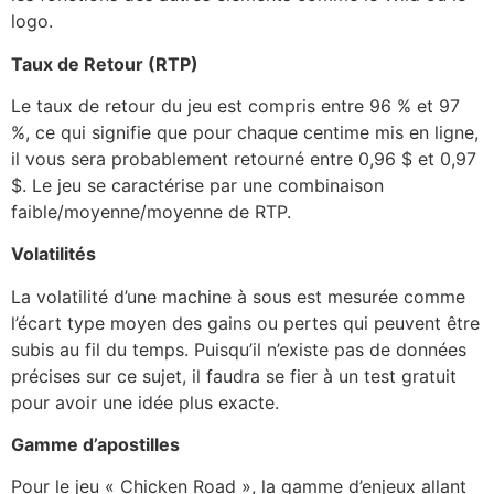
logo.
Taux de Retour (RTP)
Le taux de retour du jeu est compris entre 96 % et 97
%, ce qui signifie que pour chaque centime mis en ligne,
il vous sera probablement retourné entre 0,96 $ et 0,97
$. Le jeu se caractérise par une combinaison
faible/moyenne/moyenne de RTP.
Volatilités
La volatilité d’une machine à sous est mesurée comme
l’écart type moyen des gains ou pertes qui peuvent être
subis au fil du temps. Puisqu’il n’existe pas de données
précises sur ce sujet, il faudra se fier à un test gratuit
pour avoir une idée plus exacte.
Gamme d’apostilles
Pour le jeu « Chicken Road », la gamme d’enjeux allant