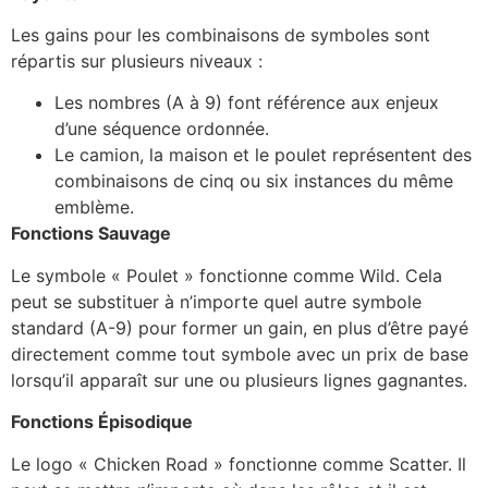
Les gains pour les combinaisons de symboles sont
répartis sur plusieurs niveaux :
Les nombres (A à 9) font référence aux enjeux
d’une séquence ordonnée.
Le camion, la maison et le poulet représentent des
combinaisons de cinq ou six instances du même
emblème.
Fonctions Sauvage
Le symbole « Poulet » fonctionne comme Wild. Cela
peut se substituer à n’importe quel autre symbole
standard (A-9) pour former un gain, en plus d’être payé
directement comme tout symbole avec un prix de base
lorsqu’il apparaît sur une ou plusieurs lignes gagnantes.
Fonctions Épisodique
Le logo « Chicken Road » fonctionne comme Scatter. Il