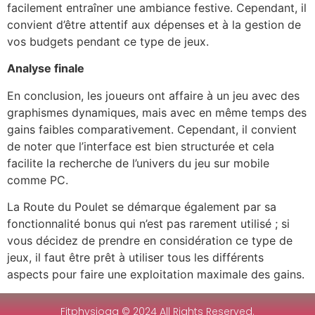
facilement entraîner une ambiance festive. Cependant, il
convient d’être attentif aux dépenses et à la gestion de
vos budgets pendant ce type de jeux.
Analyse finale
En conclusion, les joueurs ont affaire à un jeu avec des
graphismes dynamiques, mais avec en même temps des
gains faibles comparativement. Cependant, il convient
de noter que l’interface est bien structurée et cela
facilite la recherche de l’univers du jeu sur mobile
comme PC.
La Route du Poulet se démarque également par sa
fonctionnalité bonus qui n’est pas rarement utilisé ; si
vous décidez de prendre en considération ce type de
jeux, il faut être prêt à utiliser tous les différents
aspects pour faire une exploitation maximale des gains.
Fitphysioga © 2024 All Rights Reserved.