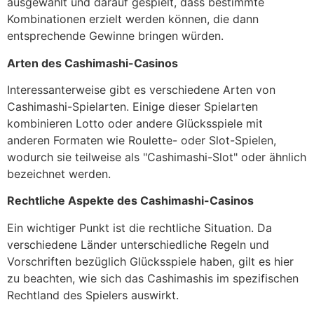
ausgewählt und darauf gespielt, dass bestimmte
Kombinationen erzielt werden können, die dann
entsprechende Gewinne bringen würden.
Arten des Cashimashi-Casinos
Interessanterweise gibt es verschiedene Arten von
Cashimashi-Spielarten. Einige dieser Spielarten
kombinieren Lotto oder andere Glücksspiele mit
anderen Formaten wie Roulette- oder Slot-Spielen,
wodurch sie teilweise als "Cashimashi-Slot" oder ähnlich
bezeichnet werden.
Rechtliche Aspekte des Cashimashi-Casinos
Ein wichtiger Punkt ist die rechtliche Situation. Da
verschiedene Länder unterschiedliche Regeln und
Vorschriften bezüglich Glücksspiele haben, gilt es hier
zu beachten, wie sich das Cashimashis im spezifischen
Rechtland des Spielers auswirkt.