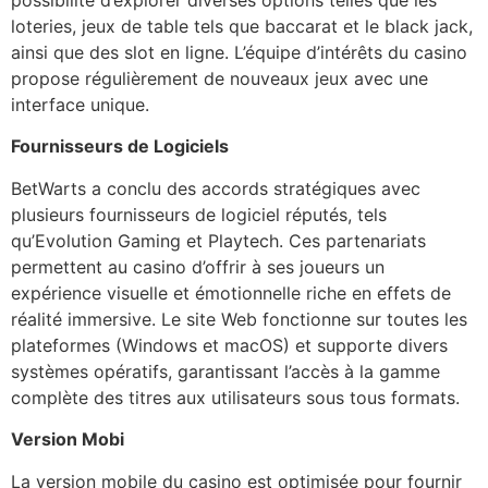
loteries, jeux de table tels que baccarat et le black jack,
ainsi que des slot en ligne. L’équipe d’intérêts du casino
propose régulièrement de nouveaux jeux avec une
interface unique.
Fournisseurs de Logiciels
BetWarts a conclu des accords stratégiques avec
plusieurs fournisseurs de logiciel réputés, tels
qu’Evolution Gaming et Playtech. Ces partenariats
permettent au casino d’offrir à ses joueurs un
expérience visuelle et émotionnelle riche en effets de
réalité immersive. Le site Web fonctionne sur toutes les
plateformes (Windows et macOS) et supporte divers
systèmes opératifs, garantissant l’accès à la gamme
complète des titres aux utilisateurs sous tous formats.
Version Mobi
La version mobile du casino est optimisée pour fournir