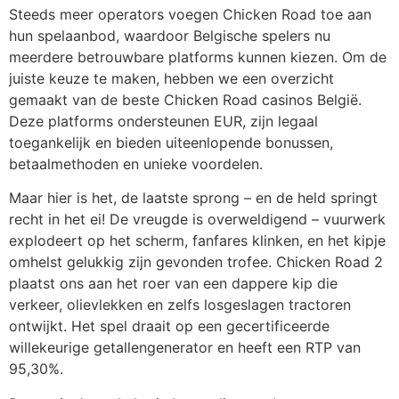
Steeds meer operators voegen Chicken Road toe aan
hun spelaanbod, waardoor Belgische spelers nu
meerdere betrouwbare platforms kunnen kiezen. Om de
juiste keuze te maken, hebben we een overzicht
gemaakt van de beste Chicken Road casinos België.
Deze platforms ondersteunen EUR, zijn legaal
toegankelijk en bieden uiteenlopende bonussen,
betaalmethoden en unieke voordelen.
Maar hier is het, de laatste sprong – en de held springt
recht in het ei! De vreugde is overweldigend – vuurwerk
explodeert op het scherm, fanfares klinken, en het kipje
omhelst gelukkig zijn gevonden trofee. Chicken Road 2
plaatst ons aan het roer van een dappere kip die
verkeer, olievlekken en zelfs losgeslagen tractoren
ontwijkt. Het spel draait op een gecertificeerde
willekeurige getallengenerator en heeft een RTP van
95,30%.