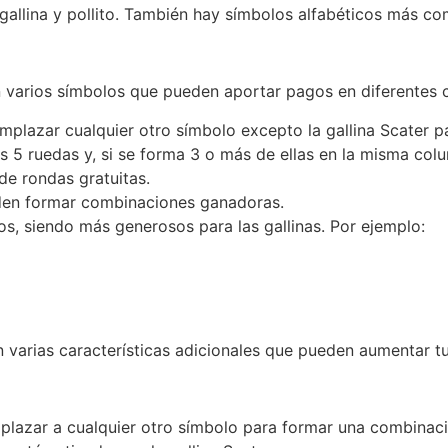
, gallina y pollito. También hay símbolos alfabéticos más c
 varios símbolos que pueden aportar pagos en diferentes 
eemplazar cualquier otro símbolo excepto la gallina Scater
as 5 ruedas y, si se forma 3 o más de ellas en la misma colu
de rondas gratuitas.
den formar combinaciones ganadoras.
s, siendo más generosos para las gallinas. Por ejemplo:
varias características adicionales que pueden aumentar tu
eemplazar a cualquier otro símbolo para formar una combin