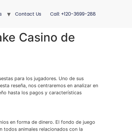
s
Contact Us
Call: +120-3699-288
ake Casino de
uestas para los jugadores. Uno de sus
sta reseña, nos centraremos en analizar en
ño hasta los pagos y características
mios en forma de dinero. El fondo de juego
on todos animales relacionados con la