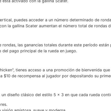
re está activado con la gallina Scater.
vertical, puedes acceder a un número determinado de ronda
con la gallina Scater aumentan el número total de rondas d
rondas, las ganancias totales durante este período están 
 del pago principal de la rueda en juego.
hicken", tienes acceso a una promoción de bienvenida que 
rga $10 de recompensa al jugador por depositando su prime
un diseño clásico del estilo 5 × 3 en que cada rueda conti
res.
 visión amistosa, suave y moderna.