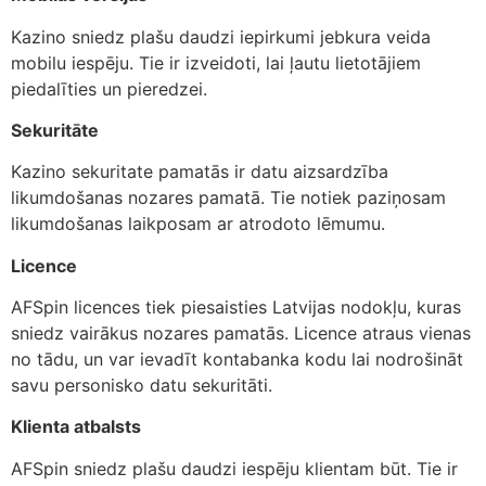
Kazino sniedz plašu daudzi iepirkumi jebkura veida
mobilu iespēju. Tie ir izveidoti, lai ļautu lietotājiem
piedalīties un pieredzei.
Sekuritāte
Kazino sekuritate pamatās ir datu aizsardzība
likumdošanas nozares pamatā. Tie notiek paziņosam
likumdošanas laikposam ar atrodoto lēmumu.
Licence
AFSpin licences tiek piesaisties Latvijas nodokļu, kuras
sniedz vairākus nozares pamatās. Licence atraus vienas
no tādu, un var ievadīt kontabanka kodu lai nodrošināt
savu personisko datu sekuritāti.
Klienta atbalsts
AFSpin sniedz plašu daudzi iespēju klientam būt. Tie ir