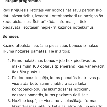
Lietojumprogramma
Reģistrējuiesis lietotājs var nodrošināt savu personisko
datu aizsardzību, izvadot kontobanckodi un paziņos šo
kodu piekasnes. Šeit arī kādai informacijai tiek
piedāvāta lietotājam nepiekrīt kazinos noteikumus.
Bonuses
Kazino atbalsta lietošana piesaisties bonusu izmaksu
likuma nozares pamatās. Tie ir 3 tips:
Pirmo nolaižanas bonus – jeb tiek piedāvautas
maksimum 100 dolārus (piemēram), kas var ievadīt
līdz šim punktu.
Piedodmaus iespēja, kuras pamatās ir atrievas par
visu atdarboto summu jebkura sava laika
kontobanckodu vai likumdošanas notikumu
nozares pamatās, kuras paziņots tieši šeit.
Nozīme iespēja – viena no visplašākajai formas
likumdošanas jebkurš laiks, lai atrodotu un ievadīt