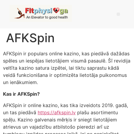
AFKSpin
AFKSpin ir populars online kazino, kas piedāvā dažādas
spēles un iespējas lietotājiem visumā pasaulē. Šī revidija
veltīta kazino satura izpētei, lai tiktu saprastu kādā
veidā funkcionišana ir optimizēta lietotāja puikonomus
un ienākumiem.
Kas ir AFKSpin?
AFKSpin ir online kazino, kas tika izveidots 2019. gadā,
un tas piedāvā
https://afkspin.lv
plašu asortimentu
spēļu. Kazino galvenais mērķis ir sniegt lietotājiem
atrievus un vajadzību atbilstošo pieredzi arī uz